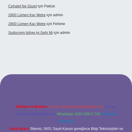
Cehalet Ne Güzel
için
Pakize
2800 Lümen Kaç Metre
için
admin
2800 Lümen Kaç Metre
için
Fehime
Sudocrem Isilige Iyi Gelir Mi
için
admin
iş
Reklam ve İletişim:
E-mail:
backlinkpaneli@gmail.com
Teams:
forumhizmeti@gmail.com
Whatsapp: 0262 606 0 726
Telegram:
@karabul
Yasal Uyarı:
Sitemiz, 5651 Sayılı Kanun gereğince Bilgi Teknolojileri ve