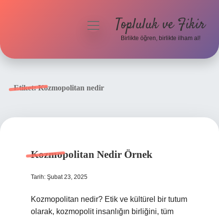
Topluluk ve Fikir
menüyü
aç
Birlikte öğren, birlikte ilham al!
Anasayfa
Gizlilik Politikası
Etiket:
Kozmopolitan nedir
Yasal Uyarı
Hakkımızda
Kozmopolitan Nedir Örnek
Tarih: Şubat 23, 2025
Kozmopolitan nedir? Etik ve kültürel bir tutum
olarak, kozmopolit insanlığın birliğini, tüm