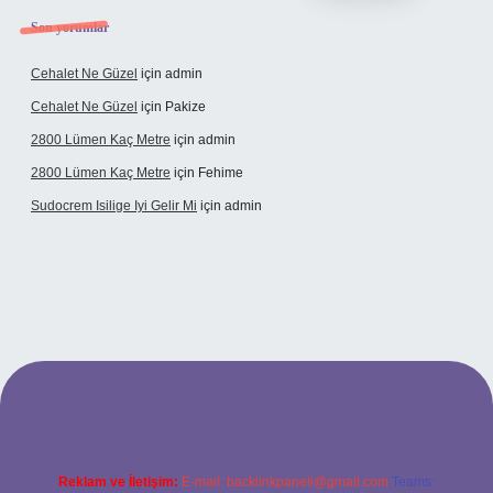
Son yorumlar
Cehalet Ne Güzel
için
admin
Cehalet Ne Güzel
için
Pakize
2800 Lümen Kaç Metre
için
admin
2800 Lümen Kaç Metre
için
Fehime
Sudocrem Isilige Iyi Gelir Mi
için
admin
grand opera bet giriş
Reklam ve İletişim:
E-mail:
backlinkpaneli@gmail.com
Teams: