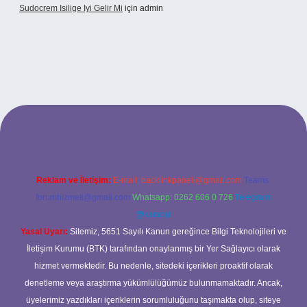
Sudocrem Isilige Iyi Gelir Mi
için
admin
and opera bet giriş
Reklam ve İletişim:
E-mail:
backlinkpaneli@gmail.com
Teams:
forumhizmeti@gmail.com
Whatsapp: 0262 606 0 726
Telegram:
@karabul
Yasal Uyarı:
Sitemiz, 5651 Sayılı Kanun gereğince Bilgi Teknolojileri ve
İletişim Kurumu (BTK) tarafından onaylanmış bir Yer Sağlayıcı olarak
hizmet vermektedir. Bu nedenle, sitedeki içerikleri proaktif olarak
denetleme veya araştırma yükümlülüğümüz bulunmamaktadır. Ancak,
üyelerimiz yazdıkları içeriklerin sorumluluğunu taşımakta olup, siteye