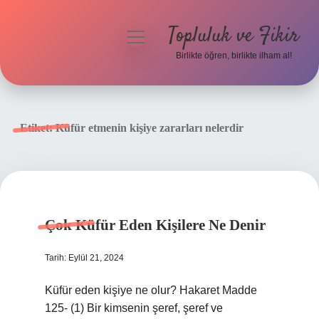
Topluluk ve Fikir
menüyü
aç
Birlikte öğren, birlikte ilham al!
Anasayfa
Gizlilik Politikası
Etiket:
Küfür etmenin kişiye zararları nelerdir
Yasal Uyarı
Hakkımızda
Çok Küfür Eden Kişilere Ne Denir
Tarih: Eylül 21, 2024
Küfür eden kişiye ne olur? Hakaret Madde
125- (1) Bir kimsenin şeref, şeref ve