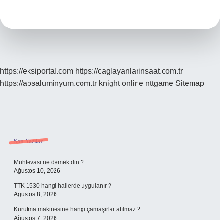
Eden
Kişilere
Ne
Denir
https://eksiportal.com
https://caglayanlarinsaat.com.tr
https://absaluminyum.com.tr
knight online
nttgame
Sitemap
Sidebar
Son Yazılar
Muhtevası ne demek din ?
Ağustos 10, 2026
TTK 1530 hangi hallerde uygulanır ?
Ağustos 8, 2026
Kurutma makinesine hangi çamaşırlar atılmaz ?
Ağustos 7, 2026