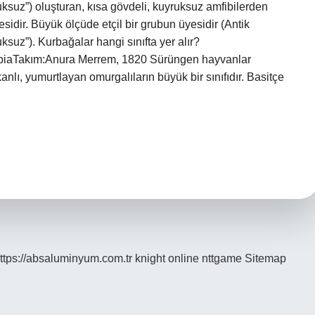
suz”) oluşturan, kısa gövdeli, kuyruksuz amfibilerden
esidir. Büyük ölçüde etçil bir grubun üyesidir (Antik
uz”). Kurbağalar hangi sınıfta yer alır?
biaTakım:Anura Merrem, 1820 Sürüngen hayvanlar
nlı, yumurtlayan omurgalıların büyük bir sınıfıdır. Basitçe
ttps://absaluminyum.com.tr
knight online
nttgame
Sitemap