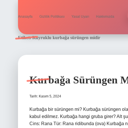
Anasayfa
Gizlilik Politikası
Yasal Uyarı
Hakkımızda
Etiket:
Kuyruklu kurbağa sürüngen midir
Kurbağa Sürüngen Mi
Tarih: Kasım 5, 2024
Kurbağa bir sürüngen mi? Kurbağa sürüngen ola
kabul edilmez. Kurbağa hangi gruba girer? Alt şu
Cins: Rana Tür: Rana ridibunda (ova) Kurbağa ne