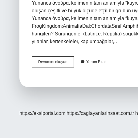
Yunanca ἀνούρα, kelimenin tam anlamıyla “kuyruk
oluşan çeşitli ve büyük ölçüde etçil bir grubun üy
Yunanca ἀνούρα, kelimenin tam anlamıyla “kuyruks
FrogKingdom:AnimaliaDal:ChordataSınıf:Amphi
hangileri? Sürüngenler (Latince: Reptilia) soğukka
yılanlar, kertenkeleler, kaplumbağalar,…
Kurbağa
Devamını okuyun
Yorum Bırak
Sürüngen
Mi
Değil
Mi
https://eksiportal.com
https://caglayanlarinsaat.com.tr
h