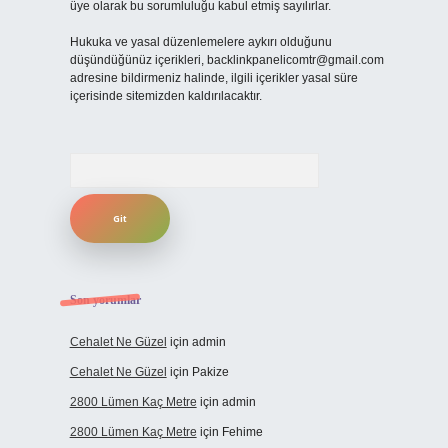
üye olarak bu sorumluluğu kabul etmiş sayılırlar.
Hukuka ve yasal düzenlemelere aykırı olduğunu
düşündüğünüz içerikleri,
backlinkpanelicomtr@gmail.com
adresine bildirmeniz halinde, ilgili içerikler yasal süre
içerisinde sitemizden kaldırılacaktır.
Arama
Son yorumlar
Cehalet Ne Güzel
için
admin
Cehalet Ne Güzel
için
Pakize
2800 Lümen Kaç Metre
için
admin
2800 Lümen Kaç Metre
için
Fehime