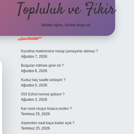
Topluluk ve Fikir
Birlikte öğren, birlikte ilham al!
Sidebar
Son Yazılar
grand opera
Kurutma makinesine hangi çamaşırlar atılmaz ?
Ağustos 7, 2026
Bulgular intihale girer mi ?
Ağustos 6, 2026
Kuduz kaç saatte anlaşılır ?
Ağustos 5, 2026
555 Eshot nereye gidiyor ?
Ağustos 3, 2026
Kar nasıl oluşur kısaca eodev ?
Temmuz 25, 2026
Aspendos saat kaça kadar açık ?
Temmuz 25, 2026