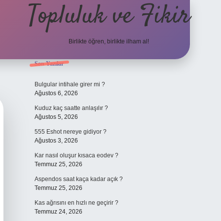
Topluluk ve Fikir
Birlikte öğren, birlikte ilham al!
Sidebar
Son Yazılar
grand ope
Bulgular intihale girer mi ?
Ağustos 6, 2026
Kuduz kaç saatte anlaşılır ?
Ağustos 5, 2026
555 Eshot nereye gidiyor ?
Ağustos 3, 2026
Kar nasıl oluşur kısaca eodev ?
Temmuz 25, 2026
Aspendos saat kaça kadar açık ?
Temmuz 25, 2026
Kas ağrısını en hızlı ne geçirir ?
Temmuz 24, 2026