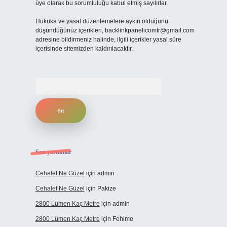
üye olarak bu sorumluluğu kabul etmiş sayılırlar.
Hukuka ve yasal düzenlemelere aykırı olduğunu
düşündüğünüz içerikleri,
backlinkpanelicomtr@gmail.com
adresine bildirmeniz halinde, ilgili içerikler yasal süre
içerisinde sitemizden kaldırılacaktır.
Arama
Son yorumlar
Cehalet Ne Güzel
için
admin
Cehalet Ne Güzel
için
Pakize
2800 Lümen Kaç Metre
için
admin
2800 Lümen Kaç Metre
için
Fehime