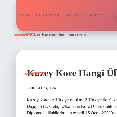
Anasayfa
Gizlilik Politikası
Yasal Uyarı
Hakkımızda
Etiket:
Kuzey Korenin dini inancı nedir
Kuzey Kore Hangi Ül
Tarih: Eylül 23, 2024
Kuzey Kore ile Türkiye dost mu? Türkiye ile Kuzey
Dışişleri Bakanlığı Ülkemizin Kore Demokratik Halk
Diplomatik ilişkilerimizin temeli 15 Ocak 2001’