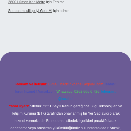
2800 Lümen Kaç Metre
için
Fehime
Sudocrem Isilige Iyi Gelir Mi
için
admin
grand opera bet giriş
Reklam ve İletişim:
E-mail:
backlinkpaneli@gmail.com
Teams:
forumhizmeti@gmail.com
Whatsapp: 0262 606 0 726
Telegram:
@karabul
Yasal Uyarı:
Sitemiz, 5651 Sayılı Kanun gereğince Bilgi Teknolojileri ve
İletişim Kurumu (BTK) tarafından onaylanmış bir Yer Sağlayıcı olarak
hizmet vermektedir. Bu nedenle, sitedeki içerikleri proaktif olarak
denetleme veya araştırma yükümlülüğümüz bulunmamaktadır. Ancak,