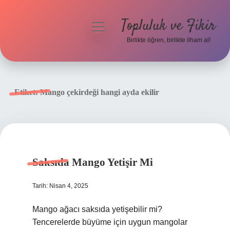
Topluluk ve Fikir
menüyü
aç
Birlikte öğren, birlikte ilham al!
Anasayfa
Gizlilik Politikası
Etiket:
Mango çekirdeği hangi ayda ekilir
Yasal Uyarı
Hakkımızda
Saksıda Mango Yetişir Mi
Tarih: Nisan 4, 2025
Mango ağacı saksıda yetişebilir mi?
Tencerelerde büyüme için uygun mangolar