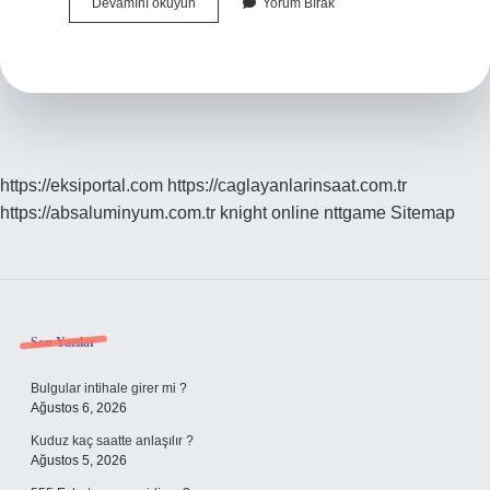
Saksıda
Devamını okuyun
Yorum Bırak
Mango
Yetişir
Mi
https://eksiportal.com
https://caglayanlarinsaat.com.tr
https://absaluminyum.com.tr
knight online
nttgame
Sitemap
Sidebar
Son Yazılar
Bulgular intihale girer mi ?
Ağustos 6, 2026
Kuduz kaç saatte anlaşılır ?
Ağustos 5, 2026