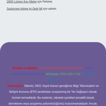
2800 Lümen Kaç Metre
için
Fehime
Sudocrem Isilige Iyi Gelir Mi
için
admin
and opera bet giriş
Reklam ve İletişim:
E-mail:
backlinkpaneli@gmail.com
Teams:
forumhizmeti@gmail.com
Whatsapp: 0262 606 0 726
Telegram:
@karabul
Yasal Uyarı:
Sitemiz, 5651 Sayılı Kanun gereğince Bilgi Teknolojileri ve
İletişim Kurumu (BTK) tarafından onaylanmış bir Yer Sağlayıcı olarak
hizmet vermektedir. Bu nedenle, sitedeki içerikleri proaktif olarak
denetleme veya araştırma yükümlülüğümüz bulunmamaktadır. Ancak,