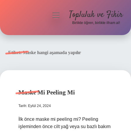
Topluluk ve Fikir
menüyü
aç
Birlikte öğren, birlikte ilham al!
Anasayfa
Gizlilik Politikası
Etiket:
Maske hangi aşamada yapılır
Yasal Uyarı
Hakkımızda
Maske Mi Peeling Mi
Tarih: Eylül 24, 2024
İlk önce maske mi peeling mi? Peeling
işleminden önce cilt yağ veya su bazlı bakım