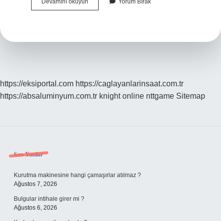
Maske
Devamını okuyun
Yorum Bırak
Mi
Peeling
Mi
https://eksiportal.com
https://caglayanlarinsaat.com.tr
https://absaluminyum.com.tr
knight online
nttgame
Sitemap
Sidebar
Son Yazılar
Kurutma makinesine hangi çamaşırlar atılmaz ?
Ağustos 7, 2026
Bulgular intihale girer mi ?
Ağustos 6, 2026