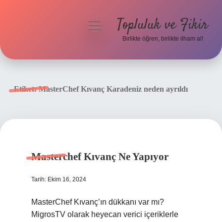
Topluluk ve Fikir
menüyü
aç
Birlikte öğren, birlikte ilham al!
Anasayfa
Gizlilik Politikası
Etiket:
MasterChef Kıvanç Karadeniz neden ayrıldı
Yasal Uyarı
Hakkımızda
Masterchef Kıvanç Ne Yapıyor
Tarih: Ekim 16, 2024
MasterChef Kıvanç’ın dükkanı var mı?
MigrosTV olarak heyecan verici içeriklerle