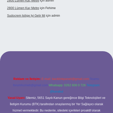
2800 Lümen Kaç Metre
için
admin
2800 Lümen Kaç Metre
için
Fehime
Sudocrem Isilige Iyi Gelir Mi
için
admin
ra bet giriş
Reklam ve İletişim:
E-mail:
backlinkpaneli@gmail.com
Teams:
forumhizmeti@gmail.com
Whatsapp: 0262 606 0 726
Telegram:
@karabul
Yasal Uyarı:
Sitemiz, 5651 Sayılı Kanun gereğince Bilgi Teknolojileri ve
İletişim Kurumu (BTK) tarafından onaylanmış bir Yer Sağlayıcı olarak
hizmet vermektedir. Bu nedenle, sitedeki içerikleri proaktif olarak