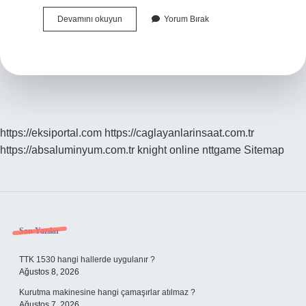
Masterchef
Devamını okuyun
Yorum Bırak
Kıvanç
Ne
Yapıyor
https://eksiportal.com
https://caglayanlarinsaat.com.tr
https://absaluminyum.com.tr
knight online
nttgame
Sitemap
Sidebar
Son Yazılar
TTK 1530 hangi hallerde uygulanır ?
Ağustos 8, 2026
Kurutma makinesine hangi çamaşırlar atılmaz ?
Ağustos 7, 2026