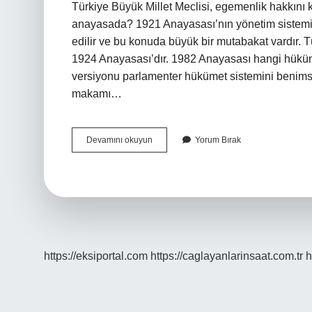
Türkiye Büyük Millet Meclisi, egemenlik hakkını 
anayasada? 1921 Anayasası’nın yönetim sistemi l
edilir ve bu konuda büyük bir mutabakat vardır. Tü
1924 Anayasası’dır. 1982 Anayasası hangi hüküm
versiyonu parlamenter hükümet sistemini benimse
makamı…
1924
Devamını okuyun
Yorum Bırak
Anayasası
Hangi
Hükümet
Sistemi
https://eksiportal.com
https://caglayanlarinsaat.com.tr
h