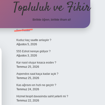
Topluluk ve Fikir
Birlikte öğren, birlikte ilham al!
Sidebar
Son Yazılar
grand opera bet giriş
Kuduz kaç saatte anlaşılır ?
Ağustos 5, 2026
555 Eshot nereye gidiyor ?
Ağustos 3, 2026
Kar nasıl oluşur kısaca eodev ?
Temmuz 25, 2026
Aspendos saat kaça kadar açık ?
Temmuz 25, 2026
Kas ağrısını en hızlı ne geçirir ?
Temmuz 24, 2026
Hizmet tespit davasinda sahit yeterli mi ?
Temmuz 22, 2026