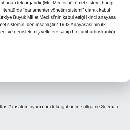
kullanan tek organdır (Md. Meclis hükümet sistemi hangi
iteratürde “parlamenter yönetim sistemi” olarak kabul
rkiye Büyük Millet Meclisi’nin kabul ettiği ikinci anayasa
et sistemini benimsemiştir? 1982 Anayasası’nın ilk
di ve genişletilmiş yetkilere sahip bir cumhurbaşkanlığı
ttps://absaluminyum.com.tr
knight online
nttgame
Sitemap