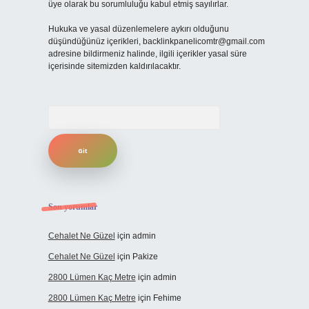
üye olarak bu sorumluluğu kabul etmiş sayılırlar.
Hukuka ve yasal düzenlemelere aykırı olduğunu
düşündüğünüz içerikleri,
backlinkpanelicomtr@gmail.com
adresine bildirmeniz halinde, ilgili içerikler yasal süre
içerisinde sitemizden kaldırılacaktır.
Arama
Son yorumlar
Cehalet Ne Güzel
için
admin
Cehalet Ne Güzel
için
Pakize
2800 Lümen Kaç Metre
için
admin
2800 Lümen Kaç Metre
için
Fehime