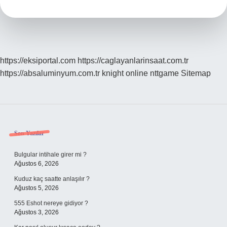
Demek
https://eksiportal.com
https://caglayanlarinsaat.com.tr
https://absaluminyum.com.tr
knight online
nttgame
Sitemap
Sidebar
Son Yazılar
Bulgular intihale girer mi ?
Ağustos 6, 2026
Kuduz kaç saatte anlaşılır ?
Ağustos 5, 2026
555 Eshot nereye gidiyor ?
Ağustos 3, 2026