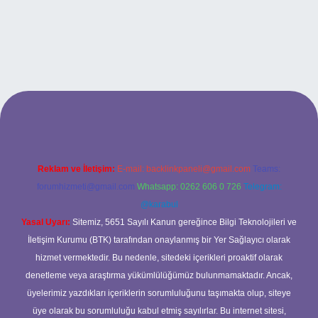
et giriş
Reklam ve İletişim:
E-mail:
backlinkpaneli@gmail.com
Teams:
forumhizmeti@gmail.com
Whatsapp: 0262 606 0 726
Telegram:
@karabul
Yasal Uyarı:
Sitemiz, 5651 Sayılı Kanun gereğince Bilgi Teknolojileri ve
İletişim Kurumu (BTK) tarafından onaylanmış bir Yer Sağlayıcı olarak
hizmet vermektedir. Bu nedenle, sitedeki içerikleri proaktif olarak
denetleme veya araştırma yükümlülüğümüz bulunmamaktadır. Ancak,
üyelerimiz yazdıkları içeriklerin sorumluluğunu taşımakta olup, siteye
üye olarak bu sorumluluğu kabul etmiş sayılırlar. Bu internet sitesi,