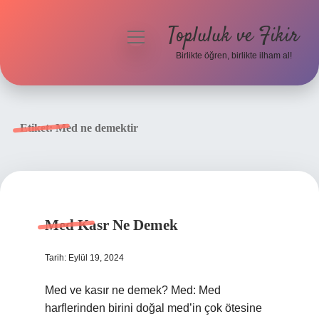
Topluluk ve Fikir
menüyü
aç
Birlikte öğren, birlikte ilham al!
Anasayfa
Gizlilik Politikası
Etiket:
Med ne demektir
Yasal Uyarı
Hakkımızda
Med Kasr Ne Demek
Tarih: Eylül 19, 2024
Med ve kasır ne demek? Med: Med
harflerinden birini doğal med’in çok ötesine