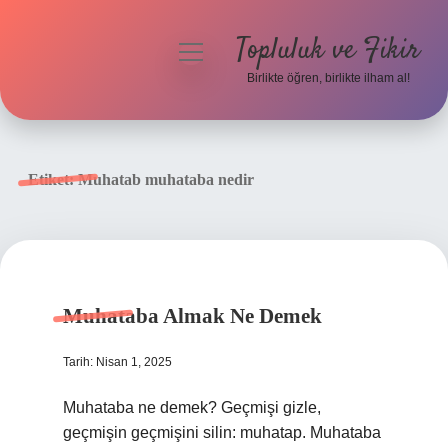
Topluluk ve Fikir
menüyü
aç
Birlikte öğren, birlikte ilham al!
Anasayfa
Gizlilik Politikası
Etiket:
Muhatab muhataba nedir
Yasal Uyarı
Hakkımızda
Muhataba Almak Ne Demek
Tarih: Nisan 1, 2025
Muhataba ne demek? Geçmişi gizle,
geçmişin geçmişini silin: muhatap. Muhataba