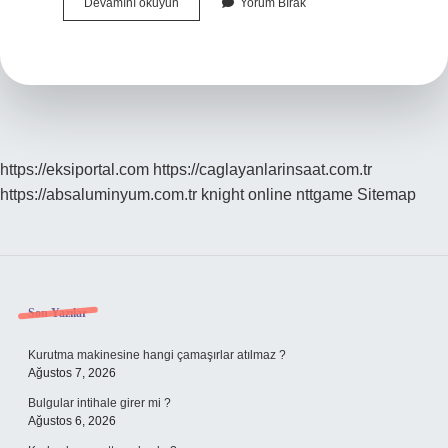
Muhataba
Devamını okuyun
Yorum Bırak
Almak
Ne
Demek
https://eksiportal.com
https://caglayanlarinsaat.com.tr
https://absaluminyum.com.tr
knight online
nttgame
Sitemap
Sidebar
Son Yazılar
Kurutma makinesine hangi çamaşırlar atılmaz ?
Ağustos 7, 2026
Bulgular intihale girer mi ?
Ağustos 6, 2026