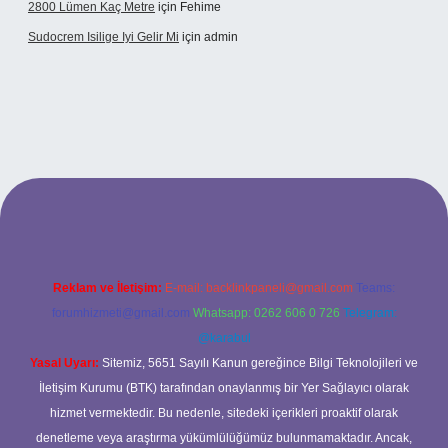
2800 Lümen Kaç Metre
için
Fehime
Sudocrem Isilige Iyi Gelir Mi
için
admin
grand opera bet giriş
Reklam ve İletişim:
E-mail:
backlinkpaneli@gmail.com
Teams:
forumhizmeti@gmail.com
Whatsapp: 0262 606 0 726
Telegram:
@karabul
Yasal Uyarı:
Sitemiz, 5651 Sayılı Kanun gereğince Bilgi Teknolojileri ve
İletişim Kurumu (BTK) tarafından onaylanmış bir Yer Sağlayıcı olarak
hizmet vermektedir. Bu nedenle, sitedeki içerikleri proaktif olarak
denetleme veya araştırma yükümlülüğümüz bulunmamaktadır. Ancak,