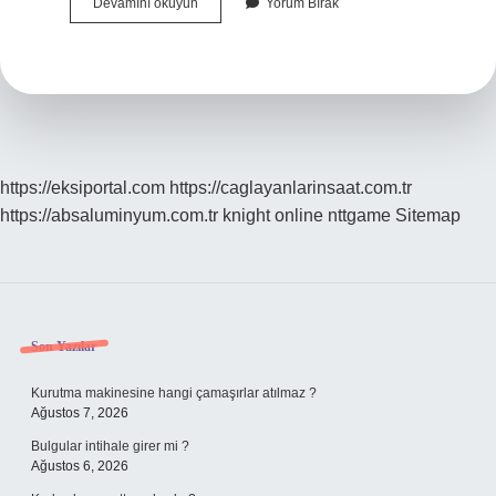
Çalgı
Devamını okuyun
Yorum Bırak
Toplulukları
Kaça
Ayrılır
https://eksiportal.com
https://caglayanlarinsaat.com.tr
https://absaluminyum.com.tr
knight online
nttgame
Sitemap
Sidebar
Son Yazılar
Kurutma makinesine hangi çamaşırlar atılmaz ?
Ağustos 7, 2026
Bulgular intihale girer mi ?
Ağustos 6, 2026