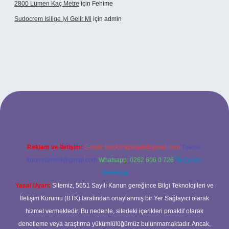
2800 Lümen Kaç Metre
için
Fehime
Sudocrem Isilige Iyi Gelir Mi
için
admin
grand opera bet giriş
Reklam ve İletişim:
E-mail:
backlinkpaneli@gmail.com
Teams:
forumhizmeti@gmail.com
Whatsapp: 0262 606 0 726
Telegram:
@karabul
Yasal Uyarı:
Sitemiz, 5651 Sayılı Kanun gereğince Bilgi Teknolojileri ve
İletişim Kurumu (BTK) tarafından onaylanmış bir Yer Sağlayıcı olarak
hizmet vermektedir. Bu nedenle, sitedeki içerikleri proaktif olarak
denetleme veya araştırma yükümlülüğümüz bulunmamaktadır. Ancak,