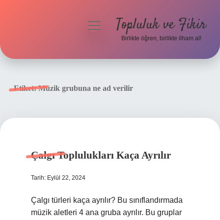
Topluluk ve Fikir
menüyü
aç
Birlikte öğren, birlikte ilham al!
Anasayfa
Gizlilik Politikası
Etiket:
Müzik grubuna ne ad verilir
Yasal Uyarı
Hakkımızda
Çalgı Toplulukları Kaça Ayrılır
Tarih: Eylül 22, 2024
Çalgı türleri kaça ayrılır? Bu sınıflandırmada
müzik aletleri 4 ana gruba ayrılır. Bu gruplar