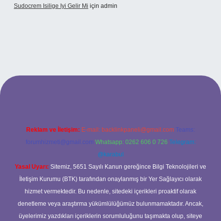
Sudocrem Isilige Iyi Gelir Mi
için
admin
rand opera bet giriş
Reklam ve İletişim:
E-mail:
backlinkpaneli@gmail.com
Teams:
forumhizmeti@gmail.com
Whatsapp: 0262 606 0 726
Telegram:
@karabul
Yasal Uyarı:
Sitemiz, 5651 Sayılı Kanun gereğince Bilgi Teknolojileri ve
İletişim Kurumu (BTK) tarafından onaylanmış bir Yer Sağlayıcı olarak
hizmet vermektedir. Bu nedenle, sitedeki içerikleri proaktif olarak
denetleme veya araştırma yükümlülüğümüz bulunmamaktadır. Ancak,
üyelerimiz yazdıkları içeriklerin sorumluluğunu taşımakta olup, siteye