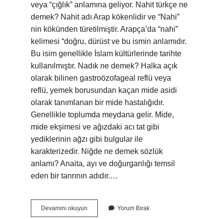
veya “çığlık” anlamına geliyor. Nahit türkçe ne
demek? Nahit adı Arap kökenlidir ve “Nahi”
nin kökünden türetilmiştir. Arapça’da “nahi”
kelimesi “doğru, dürüst ve bu ismin anlamıdır.
Bu isim genellikle İslam kültürlerinde tarihte
kullanılmıştır. Nadık ne demek? Halka açık
olarak bilinen gastroözofageal reflü veya
reflü, yemek borusundan kaçan mide asidi
olarak tanımlanan bir mide hastalığıdır.
Genellikle toplumda meydana gelir. Mide,
mide ekşimesi ve ağızdaki acı tat gibi
yediklerinin ağzı gibi bulgular ile
karakterizedir. Niğde ne demek sözlük
anlamı? Anaita, ayı ve doğurganlığı temsil
eden bir tanrının adıdır.…
Nakıta
Devamını okuyun
Yorum Bırak
Ne