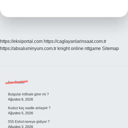
Demek
https://eksiportal.com
https://caglayanlarinsaat.com.tr
https://absaluminyum.com.tr
knight online
nttgame
Sitemap
Sidebar
Son Yazılar
Bulgular intihale girer mi ?
Ağustos 6, 2026
Kuduz kaç saatte anlaşılır ?
Ağustos 5, 2026
555 Eshot nereye gidiyor ?
Ağustos 3, 2026