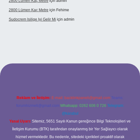
2800 Lümen Kaç Metre
için
admin
2800 Lümen Kaç Metre
için
Fehime
Sudocrem Isilige Iyi Gelir Mi
için
admin
ş
Reklam ve İletişim:
E-mail:
backlinkpaneli@gmail.com
Teams:
forumhizmeti@gmail.com
Whatsapp: 0262 606 0 726
Telegram:
@karabul
Yasal Uyarı:
Sitemiz, 5651 Sayılı Kanun gereğince Bilgi Teknolojileri ve
İletişim Kurumu (BTK) tarafından onaylanmış bir Yer Sağlayıcı olarak
hizmet vermektedir. Bu nedenle, sitedeki içerikleri proaktif olarak