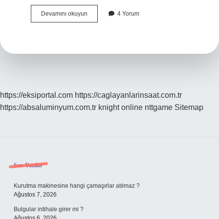
Ganare
Devamını okuyun
4 Yorum
gibi
ne
demek
?
https://eksiportal.com
https://caglayanlarinsaat.com.tr
https://absaluminyum.com.tr
knight online
nttgame
Sitemap
Sidebar
Son Yazılar
Kurutma makinesine hangi çamaşırlar atılmaz ?
Ağustos 7, 2026
Bulgular intihale girer mi ?
Ağustos 6, 2026