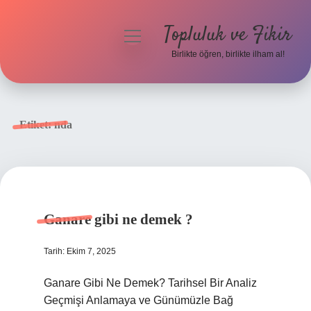
Topluluk ve Fikir
menüyü
aç
Birlikte öğren, birlikte ilham al!
Anasayfa
Gizlilik Politikası
Etiket:
nda
Yasal Uyarı
Hakkımızda
Ganare gibi ne demek ?
Tarih: Ekim 7, 2025
Ganare Gibi Ne Demek? Tarihsel Bir Analiz
Geçmişi Anlamaya ve Günümüzle Bağ