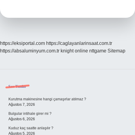
Hangi
Anlamda
Kullanılır
https://eksiportal.com
https://caglayanlarinsaat.com.tr
https://absaluminyum.com.tr
knight online
nttgame
Sitemap
Sidebar
Son Yazılar
Kurutma makinesine hangi çamaşırlar atılmaz ?
Ağustos 7, 2026
Bulgular intihale girer mi ?
Ağustos 6, 2026
Kuduz kaç saatte anlaşılır ?
Ağustos 5, 2026