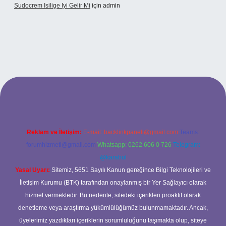
Sudocrem Isilige Iyi Gelir Mi
için
admin
rand opera bet giriş
Reklam ve İletişim:
E-mail:
backlinkpaneli@gmail.com
Teams:
forumhizmeti@gmail.com
Whatsapp: 0262 606 0 726
Telegram:
@karabul
Yasal Uyarı:
Sitemiz, 5651 Sayılı Kanun gereğince Bilgi Teknolojileri ve
İletişim Kurumu (BTK) tarafından onaylanmış bir Yer Sağlayıcı olarak
hizmet vermektedir. Bu nedenle, sitedeki içerikleri proaktif olarak
denetleme veya araştırma yükümlülüğümüz bulunmamaktadır. Ancak,
üyelerimiz yazdıkları içeriklerin sorumluluğunu taşımakta olup, siteye