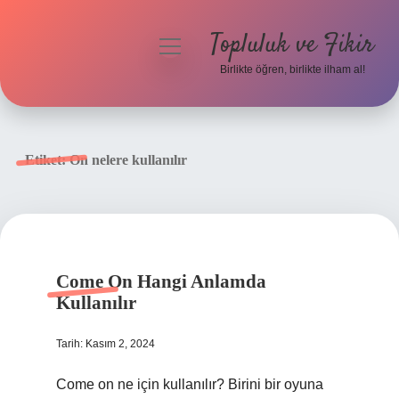
Topluluk ve Fikir
menüyü
aç
Birlikte öğren, birlikte ilham al!
Anasayfa
Gizlilik Politikası
Etiket:
On nelere kullanılır
Yasal Uyarı
Hakkımızda
Come On Hangi Anlamda
Kullanılır
Tarih: Kasım 2, 2024
Come on ne için kullanılır? Birini bir oyuna