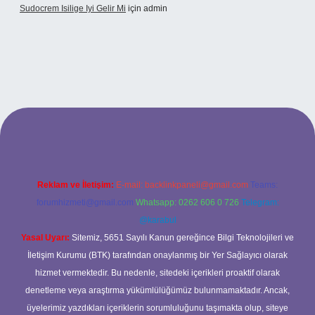
Sudocrem Isilige Iyi Gelir Mi
için
admin
rand opera bet giriş
Reklam ve İletişim:
E-mail:
backlinkpaneli@gmail.com
Teams:
forumhizmeti@gmail.com
Whatsapp: 0262 606 0 726
Telegram:
@karabul
Yasal Uyarı:
Sitemiz, 5651 Sayılı Kanun gereğince Bilgi Teknolojileri ve
İletişim Kurumu (BTK) tarafından onaylanmış bir Yer Sağlayıcı olarak
hizmet vermektedir. Bu nedenle, sitedeki içerikleri proaktif olarak
denetleme veya araştırma yükümlülüğümüz bulunmamaktadır. Ancak,
üyelerimiz yazdıkları içeriklerin sorumluluğunu taşımakta olup, siteye