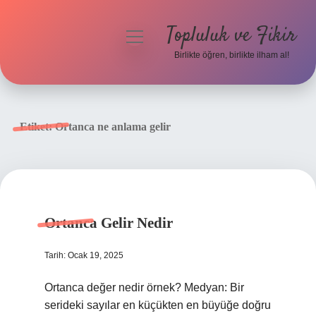
Topluluk ve Fikir
menüyü
aç
Birlikte öğren, birlikte ilham al!
Anasayfa
Gizlilik Politikası
Etiket:
Ortanca ne anlama gelir
Yasal Uyarı
Hakkımızda
Ortanca Gelir Nedir
Tarih: Ocak 19, 2025
Ortanca değer nedir örnek? Medyan: Bir
serideki sayılar en küçükten en büyüğe doğru