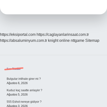
Nedir
https://eksiportal.com
https://caglayanlarinsaat.com.tr
https://absaluminyum.com.tr
knight online
nttgame
Sitemap
Sidebar
Son Yazılar
Bulgular intihale girer mi ?
Ağustos 6, 2026
Kuduz kaç saatte anlaşılır ?
Ağustos 5, 2026
555 Eshot nereye gidiyor ?
Ağustos 3, 2026