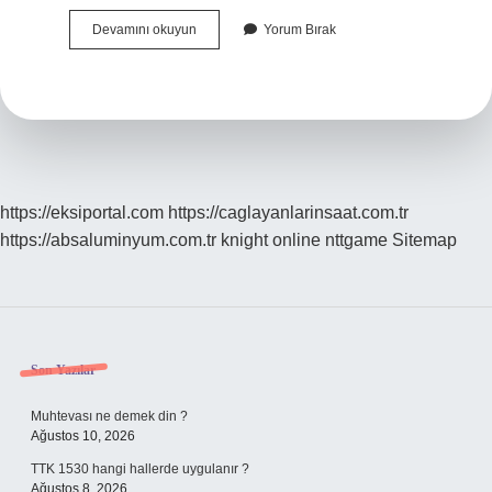
Bilinç
Devamını okuyun
Yorum Bırak
Akışı
Tekniği
Nasıl
Kullanılır
https://eksiportal.com
https://caglayanlarinsaat.com.tr
https://absaluminyum.com.tr
knight online
nttgame
Sitemap
Sidebar
Son Yazılar
Muhtevası ne demek din ?
Ağustos 10, 2026
TTK 1530 hangi hallerde uygulanır ?
Ağustos 8, 2026