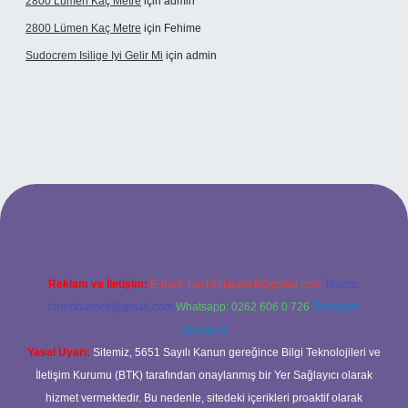
2800 Lümen Kaç Metre
için
admin
2800 Lümen Kaç Metre
için
Fehime
Sudocrem Isilige Iyi Gelir Mi
için
admin
rand opera bet giriş
Reklam ve İletişim:
E-mail:
backlinkpaneli@gmail.com
Teams:
forumhizmeti@gmail.com
Whatsapp: 0262 606 0 726
Telegram:
@karabul
Yasal Uyarı:
Sitemiz, 5651 Sayılı Kanun gereğince Bilgi Teknolojileri ve
İletişim Kurumu (BTK) tarafından onaylanmış bir Yer Sağlayıcı olarak
hizmet vermektedir. Bu nedenle, sitedeki içerikleri proaktif olarak