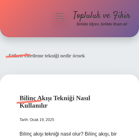
Topluluk ve Fikir
menüyü
aç
Birlikte öğren, birlikte ilham al!
Anasayfa
Gizlilik Politikası
Etiket:
Özetleme tekniği nedir örnek
Yasal Uyarı
Hakkımızda
Bilinç Akışı Tekniği Nasıl
Kullanılır
Tarih: Ocak 19, 2025
Bilinç akışı tekniği nasıl olur? Bilinç akışı, bir