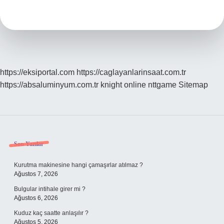
Ne
Yapılır
https://eksiportal.com
https://caglayanlarinsaat.com.tr
https://absaluminyum.com.tr
knight online
nttgame
Sitemap
Sidebar
Son Yazılar
Kurutma makinesine hangi çamaşırlar atılmaz ?
Ağustos 7, 2026
Bulgular intihale girer mi ?
Ağustos 6, 2026
Kuduz kaç saatte anlaşılır ?
Ağustos 5, 2026