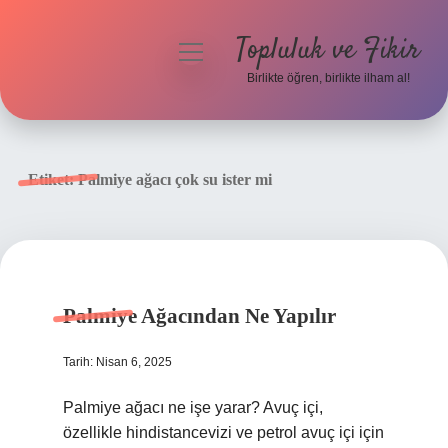
Topluluk ve Fikir
menüyü
aç
Birlikte öğren, birlikte ilham al!
Anasayfa
Gizlilik Politikası
Etiket:
Palmiye ağacı çok su ister mi
Yasal Uyarı
Hakkımızda
Palmiye Ağacından Ne Yapılır
Tarih: Nisan 6, 2025
Palmiye ağacı ne işe yarar? Avuç içi,
özellikle hindistancevizi ve petrol avuç içi için