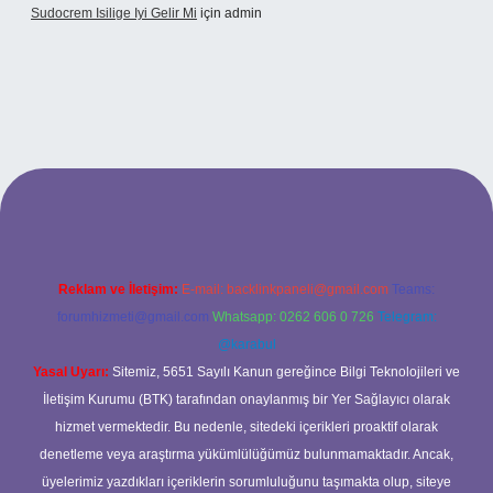
Sudocrem Isilige Iyi Gelir Mi
için
admin
grand opera bet giriş
Reklam ve İletişim:
E-mail:
backlinkpaneli@gmail.com
Teams:
forumhizmeti@gmail.com
Whatsapp: 0262 606 0 726
Telegram:
@karabul
Yasal Uyarı:
Sitemiz, 5651 Sayılı Kanun gereğince Bilgi Teknolojileri ve
İletişim Kurumu (BTK) tarafından onaylanmış bir Yer Sağlayıcı olarak
hizmet vermektedir. Bu nedenle, sitedeki içerikleri proaktif olarak
denetleme veya araştırma yükümlülüğümüz bulunmamaktadır. Ancak,
üyelerimiz yazdıkları içeriklerin sorumluluğunu taşımakta olup, siteye