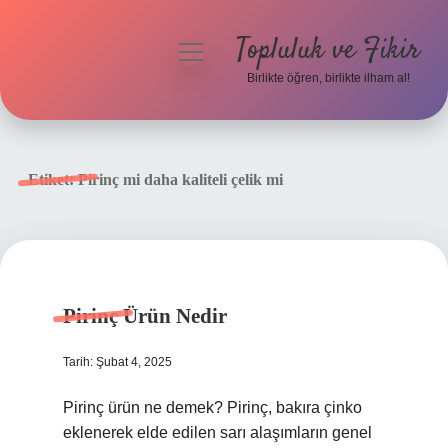
Topluluk ve Fikir
menüyü
aç
Birlikte öğren, birlikte ilham al!
Anasayfa
Gizlilik Politikası
Etiket:
Pirinç mi daha kaliteli çelik mi
Yasal Uyarı
Hakkımızda
Pirinç Ürün Nedir
Tarih: Şubat 4, 2025
Pirinç ürün ne demek? Pirinç, bakıra çinko
eklenerek elde edilen sarı alaşımların genel