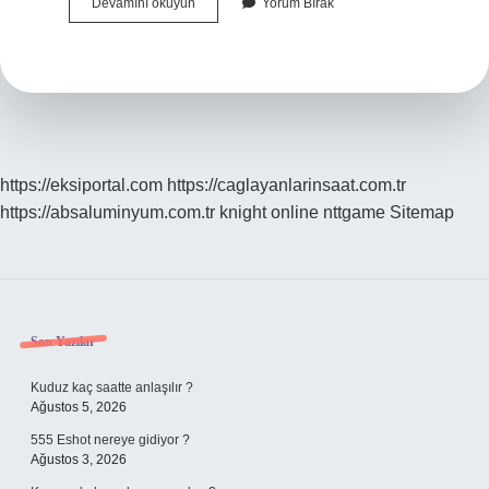
Pirinç
Devamını okuyun
Yorum Bırak
Ürün
Nedir
https://eksiportal.com
https://caglayanlarinsaat.com.tr
https://absaluminyum.com.tr
knight online
nttgame
Sitemap
Sidebar
Son Yazılar
Kuduz kaç saatte anlaşılır ?
Ağustos 5, 2026
555 Eshot nereye gidiyor ?
Ağustos 3, 2026