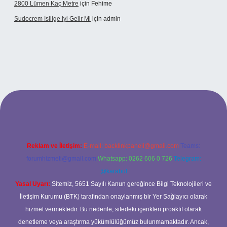
2800 Lümen Kaç Metre
için
Fehime
Sudocrem Isilige Iyi Gelir Mi
için
admin
rand opera bet giriş
Reklam ve İletişim:
E-mail:
backlinkpaneli@gmail.com
Teams:
forumhizmeti@gmail.com
Whatsapp: 0262 606 0 726
Telegram:
@karabul
Yasal Uyarı:
Sitemiz, 5651 Sayılı Kanun gereğince Bilgi Teknolojileri ve
İletişim Kurumu (BTK) tarafından onaylanmış bir Yer Sağlayıcı olarak
hizmet vermektedir. Bu nedenle, sitedeki içerikleri proaktif olarak
denetleme veya araştırma yükümlülüğümüz bulunmamaktadır. Ancak,