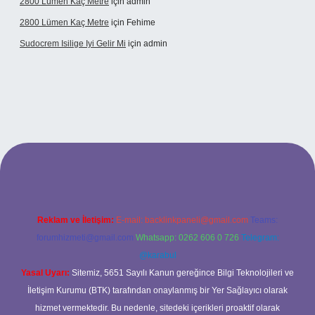
2800 Lümen Kaç Metre
için
admin
2800 Lümen Kaç Metre
için
Fehime
Sudocrem Isilige Iyi Gelir Mi
için
admin
grand opera bet giriş
Reklam ve İletişim:
E-mail:
backlinkpaneli@gmail.com
Teams:
forumhizmeti@gmail.com
Whatsapp: 0262 606 0 726
Telegram:
@karabul
Yasal Uyarı:
Sitemiz, 5651 Sayılı Kanun gereğince Bilgi Teknolojileri ve
İletişim Kurumu (BTK) tarafından onaylanmış bir Yer Sağlayıcı olarak
hizmet vermektedir. Bu nedenle, sitedeki içerikleri proaktif olarak