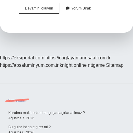
Reaktörün
Devamını okuyun
Yorum Bırak
Görevi
Nedir
https://eksiportal.com
https://caglayanlarinsaat.com.tr
https://absaluminyum.com.tr
knight online
nttgame
Sitemap
Sidebar
Son Yazılar
Kurutma makinesine hangi çamaşırlar atılmaz ?
Ağustos 7, 2026
Bulgular intihale girer mi ?
Ağustos 6, 2026