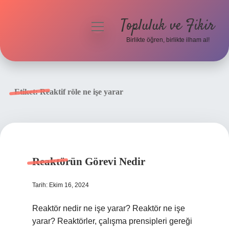
Topluluk ve Fikir
menüyü
aç
Birlikte öğren, birlikte ilham al!
Anasayfa
Gizlilik Politikası
Etiket:
Reaktif röle ne işe yarar
Yasal Uyarı
Hakkımızda
Reaktörün Görevi Nedir
Tarih: Ekim 16, 2024
Reaktör nedir ne işe yarar? Reaktör ne işe
yarar? Reaktörler, çalışma prensipleri gereği