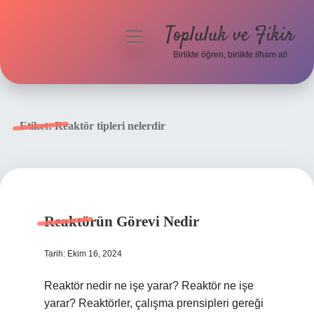
Topluluk ve Fikir
menüyü
aç
Birlikte öğren, birlikte ilham al!
Anasayfa
Gizlilik Politikası
Etiket:
Reaktör tipleri nelerdir
Yasal Uyarı
Hakkımızda
Reaktörün Görevi Nedir
Tarih: Ekim 16, 2024
Reaktör nedir ne işe yarar? Reaktör ne işe
yarar? Reaktörler, çalışma prensipleri gereği