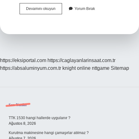
Reaktörün
Devamını okuyun
Yorum Bırak
Görevi
Nedir
https://eksiportal.com
https://caglayanlarinsaat.com.tr
https://absaluminyum.com.tr
knight online
nttgame
Sitemap
Sidebar
Son Yazılar
TTK 1530 hangi hallerde uygulanır ?
Ağustos 8, 2026
Kurutma makinesine hangi çamaşırlar atılmaz ?
Ağustos 7, 2026