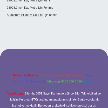
2800 Lümen Kaç Metre
için
admin
2800 Lümen Kaç Metre
için
Fehime
Sudocrem Isilige Iyi Gelir Mi
için
admin
rand opera bet giriş
Reklam ve İletişim:
E-mail:
backlinkpaneli@gmail.com
Teams:
forumhizmeti@gmail.com
Whatsapp: 0262 606 0 726
Telegram:
@karabul
Yasal Uyarı:
Sitemiz, 5651 Sayılı Kanun gereğince Bilgi Teknolojileri ve
İletişim Kurumu (BTK) tarafından onaylanmış bir Yer Sağlayıcı olarak
hizmet vermektedir. Bu nedenle, sitedeki içerikleri proaktif olarak