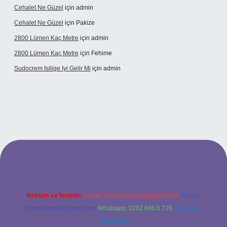
Cehalet Ne Güzel
için
admin
Cehalet Ne Güzel
için
Pakize
2800 Lümen Kaç Metre
için
admin
2800 Lümen Kaç Metre
için
Fehime
Sudocrem Isilige Iyi Gelir Mi
için
admin
rand opera bet giriş
Reklam ve İletişim:
E-mail:
backlinkpaneli@gmail.com
Teams:
forumhizmeti@gmail.com
Whatsapp: 0262 606 0 726
Telegram:
@karabul