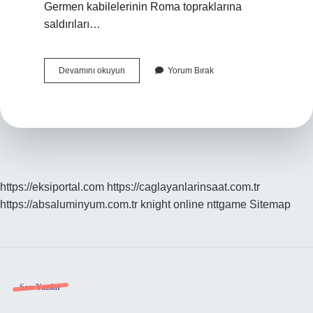
Germen kabilelerinin Roma topraklarına
saldırıları…
Bizans
Devamını okuyun
Yorum Bırak
Imparatorluğunun
Yıkılması
Hangi
Alan
Ile
Ilgilidir
https://eksiportal.com
https://caglayanlarinsaat.com.tr
https://absaluminyum.com.tr
knight online
nttgame
Sitemap
Sidebar
Son Yazılar