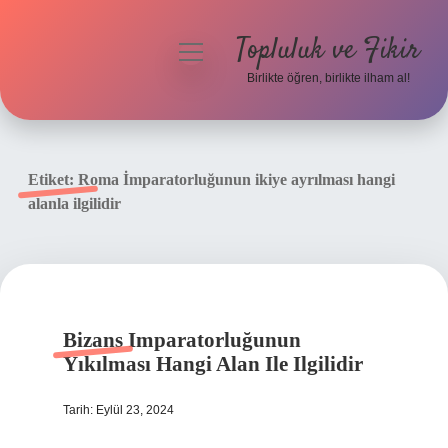
Topluluk ve Fikir
menüyü
aç
Birlikte öğren, birlikte ilham al!
Anasayfa
Gizlilik Politikası
Etiket:
Roma İmparatorluğunun ikiye ayrılması hangi
alanla ilgilidir
Yasal Uyarı
Hakkımızda
Bizans Imparatorluğunun
Yıkılması Hangi Alan Ile Ilgilidir
Tarih: Eylül 23, 2024