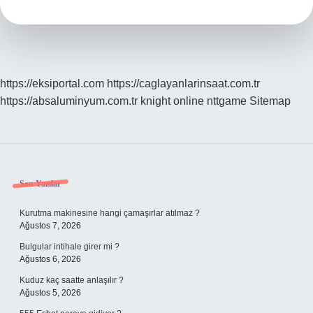
Zaman
Bitiyor
https://eksiportal.com
https://caglayanlarinsaat.com.tr
https://absaluminyum.com.tr
knight online
nttgame
Sitemap
Sidebar
Son Yazılar
Kurutma makinesine hangi çamaşırlar atılmaz ?
Ağustos 7, 2026
Bulgular intihale girer mi ?
Ağustos 6, 2026
Kuduz kaç saatte anlaşılır ?
Ağustos 5, 2026