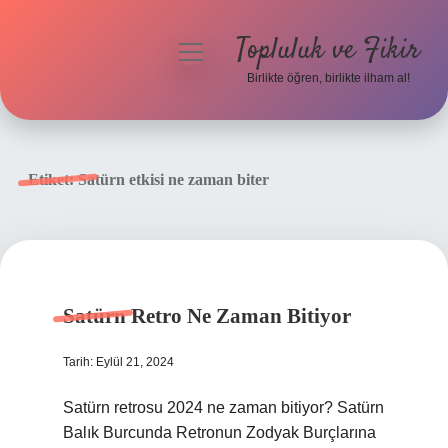
Topluluk ve Fikir
menüyü
aç
Birlikte öğren, birlikte ilham al!
Anasayfa
Gizlilik Politikası
Etiket:
Satürn etkisi ne zaman biter
Yasal Uyarı
Hakkımızda
Satürn Retro Ne Zaman Bitiyor
Tarih: Eylül 21, 2024
Satürn retrosu 2024 ne zaman bitiyor? Satürn
Balık Burcunda Retronun Zodyak Burçlarına