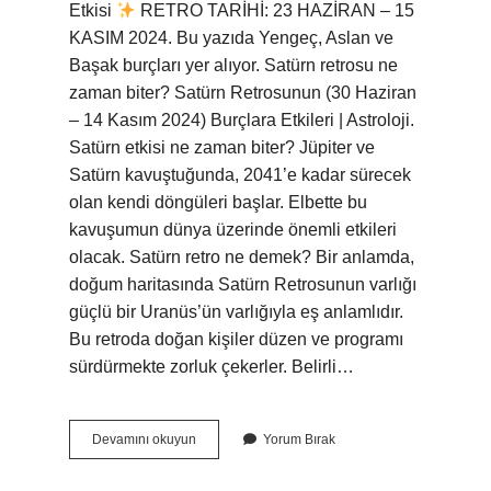
Etkisi
RETRO TARİHİ: 23 HAZİRAN – 15
KASIM 2024. Bu yazıda Yengeç, Aslan ve
Başak burçları yer alıyor. Satürn retrosu ne
zaman biter? Satürn Retrosunun (30 Haziran
– 14 Kasım 2024) Burçlara Etkileri | Astroloji.
Satürn etkisi ne zaman biter? Jüpiter ve
Satürn kavuştuğunda, 2041’e kadar sürecek
olan kendi döngüleri başlar. Elbette bu
kavuşumun dünya üzerinde önemli etkileri
olacak. Satürn retro ne demek? Bir anlamda,
doğum haritasında Satürn Retrosunun varlığı
güçlü bir Uranüs’ün varlığıyla eş anlamlıdır.
Bu retroda doğan kişiler düzen ve programı
sürdürmekte zorluk çekerler. Belirli…
Satürn
Devamını okuyun
Yorum Bırak
Retro
Ne