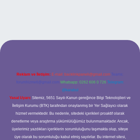
and opera bet giriş
Reklam ve İletişim:
E-mail:
backlinkpaneli@gmail.com
Teams:
forumhizmeti@gmail.com
Whatsapp: 0262 606 0 726
Telegram:
@karabul
Yasal Uyarı:
Sitemiz, 5651 Sayılı Kanun gereğince Bilgi Teknolojileri ve
İletişim Kurumu (BTK) tarafından onaylanmış bir Yer Sağlayıcı olarak
hizmet vermektedir. Bu nedenle, sitedeki içerikleri proaktif olarak
denetleme veya araştırma yükümlülüğümüz bulunmamaktadır. Ancak,
üyelerimiz yazdıkları içeriklerin sorumluluğunu taşımakta olup, siteye
üye olarak bu sorumluluğu kabul etmiş sayılırlar. Bu internet sitesi,