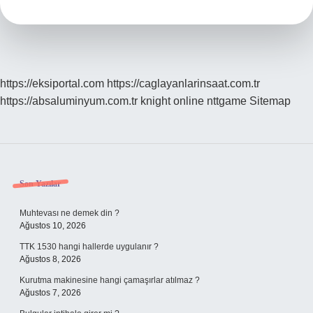
Zaman
Bitiyor
https://eksiportal.com
https://caglayanlarinsaat.com.tr
https://absaluminyum.com.tr
knight online
nttgame
Sitemap
Sidebar
Son Yazılar
Muhtevası ne demek din ?
Ağustos 10, 2026
TTK 1530 hangi hallerde uygulanır ?
Ağustos 8, 2026
Kurutma makinesine hangi çamaşırlar atılmaz ?
Ağustos 7, 2026