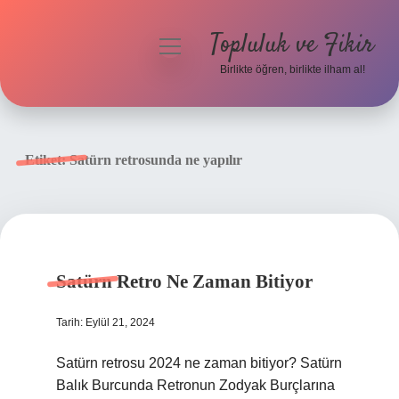
Topluluk ve Fikir
menüyü
aç
Birlikte öğren, birlikte ilham al!
Anasayfa
Gizlilik Politikası
Etiket:
Satürn retrosunda ne yapılır
Yasal Uyarı
Hakkımızda
Satürn Retro Ne Zaman Bitiyor
Tarih: Eylül 21, 2024
Satürn retrosu 2024 ne zaman bitiyor? Satürn
Balık Burcunda Retronun Zodyak Burçlarına