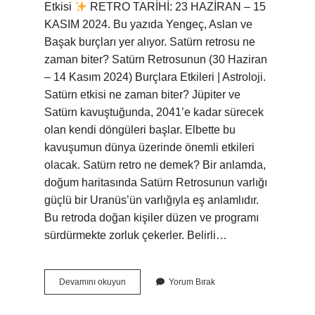
Etkisi
RETRO TARİHİ: 23 HAZİRAN – 15
KASIM 2024. Bu yazıda Yengeç, Aslan ve
Başak burçları yer alıyor. Satürn retrosu ne
zaman biter? Satürn Retrosunun (30 Haziran
– 14 Kasım 2024) Burçlara Etkileri | Astroloji.
Satürn etkisi ne zaman biter? Jüpiter ve
Satürn kavuştuğunda, 2041’e kadar sürecek
olan kendi döngüleri başlar. Elbette bu
kavuşumun dünya üzerinde önemli etkileri
olacak. Satürn retro ne demek? Bir anlamda,
doğum haritasında Satürn Retrosunun varlığı
güçlü bir Uranüs’ün varlığıyla eş anlamlıdır.
Bu retroda doğan kişiler düzen ve programı
sürdürmekte zorluk çekerler. Belirli…
Satürn
Devamını okuyun
Yorum Bırak
Retro
Ne