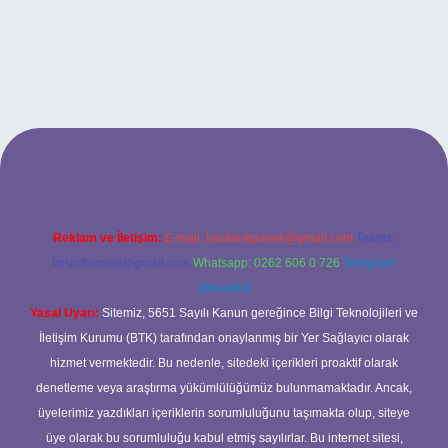
and opera bet giriş
Reklam ve İletişim:
E-mail:
backlinkpaneli@gmail.com
Teams:
forumhizmeti@gmail.com
Whatsapp: 0262 606 0 726
Telegram:
@karabul
Yasal Uyarı:
Sitemiz, 5651 Sayılı Kanun gereğince Bilgi Teknolojileri ve
İletişim Kurumu (BTK) tarafından onaylanmış bir Yer Sağlayıcı olarak
hizmet vermektedir. Bu nedenle, sitedeki içerikleri proaktif olarak
denetleme veya araştırma yükümlülüğümüz bulunmamaktadır. Ancak,
üyelerimiz yazdıkları içeriklerin sorumluluğunu taşımakta olup, siteye
üye olarak bu sorumluluğu kabul etmiş sayılırlar. Bu internet sitesi,