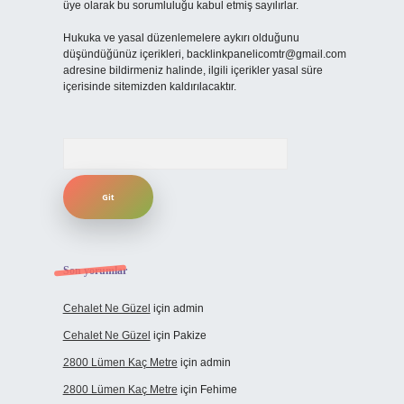
üye olarak bu sorumluluğu kabul etmiş sayılırlar.
Hukuka ve yasal düzenlemelere aykırı olduğunu
düşündüğünüz içerikleri,
backlinkpanelicomtr@gmail.com
adresine bildirmeniz halinde, ilgili içerikler yasal süre
içerisinde sitemizden kaldırılacaktır.
Arama
Son yorumlar
Cehalet Ne Güzel
için
admin
Cehalet Ne Güzel
için
Pakize
2800 Lümen Kaç Metre
için
admin
2800 Lümen Kaç Metre
için
Fehime