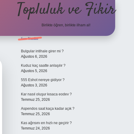
Topluluk ve Fikir
Birlikte öğren, birlikte ilham al!
Sidebar
Son Yazılar
grand ope
Bulgular intihale girer mi ?
Ağustos 6, 2026
Kuduz kaç saatte anlaşılır ?
Ağustos 5, 2026
555 Eshot nereye gidiyor ?
Ağustos 3, 2026
Kar nasıl oluşur kısaca eodev ?
Temmuz 25, 2026
Aspendos saat kaça kadar açık ?
Temmuz 25, 2026
Kas ağrısını en hızlı ne geçirir ?
Temmuz 24, 2026