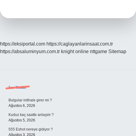
Ne
Demek
https://eksiportal.com
https://caglayanlarinsaat.com.tr
https://absaluminyum.com.tr
knight online
nttgame
Sitemap
Sidebar
Son Yazılar
Bulgular intihale girer mi ?
Ağustos 6, 2026
Kuduz kaç saatte anlaşılır ?
Ağustos 5, 2026
555 Eshot nereye gidiyor ?
Ağustos 3, 2026