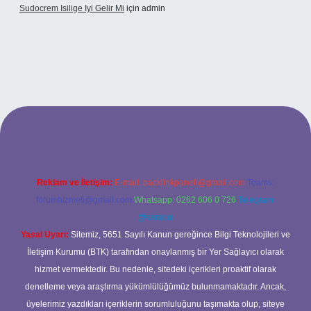
Sudocrem Isilige Iyi Gelir Mi
için
admin
grand opera bet giriş
Reklam ve İletişim:
E-mail:
backlinkpaneli@gmail.com
Teams:
forumhizmeti@gmail.com
Whatsapp: 0262 606 0 726
Telegram:
@karabul
Yasal Uyarı:
Sitemiz, 5651 Sayılı Kanun gereğince Bilgi Teknolojileri ve
İletişim Kurumu (BTK) tarafından onaylanmış bir Yer Sağlayıcı olarak
hizmet vermektedir. Bu nedenle, sitedeki içerikleri proaktif olarak
denetleme veya araştırma yükümlülüğümüz bulunmamaktadır. Ancak,
üyelerimiz yazdıkları içeriklerin sorumluluğunu taşımakta olup, siteye