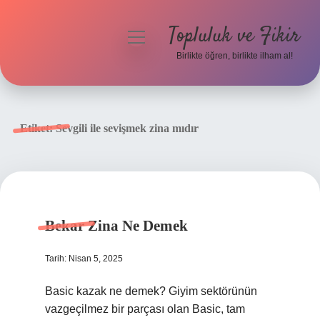
Topluluk ve Fikir
menüyü
aç
Birlikte öğren, birlikte ilham al!
Anasayfa
Gizlilik Politikası
Etiket:
Sevgili ile sevişmek zina mıdır
Yasal Uyarı
Hakkımızda
Bekar Zina Ne Demek
Tarih: Nisan 5, 2025
Basic kazak ne demek? Giyim sektörünün
vazgeçilmez bir parçası olan Basic, tam