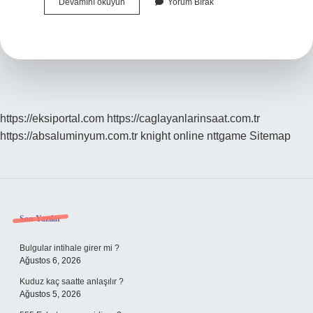
Sinematik
Devamını okuyun
Yorum Bırak
Çekim
Nasıl
Yapılır
https://eksiportal.com
https://caglayanlarinsaat.com.tr
https://absaluminyum.com.tr
knight online
nttgame
Sitemap
Sidebar
Son Yazılar
Bulgular intihale girer mi ?
Ağustos 6, 2026
Kuduz kaç saatte anlaşılır ?
Ağustos 5, 2026