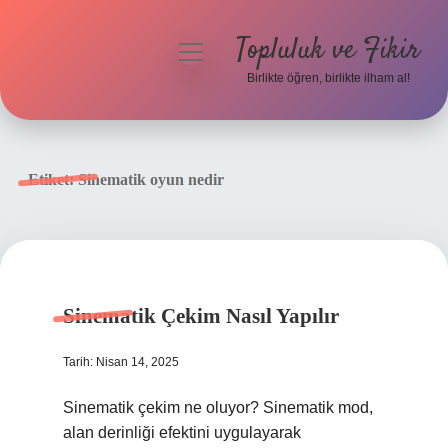
Topluluk ve Fikir
menüyü
aç
Birlikte öğren, birlikte ilham al!
Anasayfa
Gizlilik Politikası
Etiket:
Sinematik oyun nedir
Yasal Uyarı
Hakkımızda
Sinematik Çekim Nasıl Yapılır
Tarih: Nisan 14, 2025
Sinematik çekim ne oluyor? Sinematik mod,
alan derinliği efektini uygulayarak