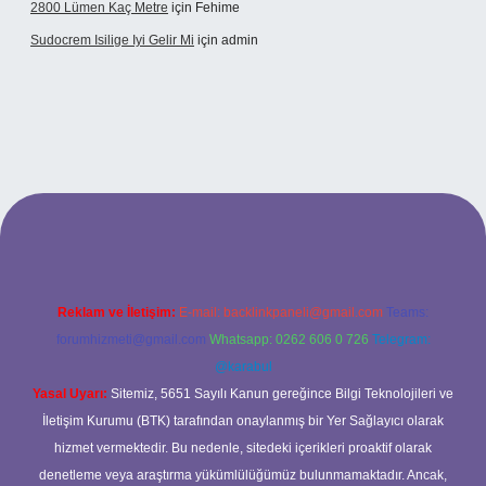
2800 Lümen Kaç Metre
için
Fehime
Sudocrem Isilige Iyi Gelir Mi
için
admin
grand opera bet giriş
Reklam ve İletişim:
E-mail:
backlinkpaneli@gmail.com
Teams:
forumhizmeti@gmail.com
Whatsapp: 0262 606 0 726
Telegram:
@karabul
Yasal Uyarı:
Sitemiz, 5651 Sayılı Kanun gereğince Bilgi Teknolojileri ve
İletişim Kurumu (BTK) tarafından onaylanmış bir Yer Sağlayıcı olarak
hizmet vermektedir. Bu nedenle, sitedeki içerikleri proaktif olarak
denetleme veya araştırma yükümlülüğümüz bulunmamaktadır. Ancak,