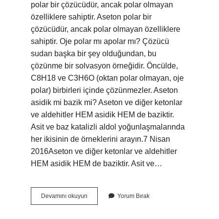
polar bir çözücüdür, ancak polar olmayan
özelliklere sahiptir. Aseton polar bir
çözücüdür, ancak polar olmayan özelliklere
sahiptir. Oje polar mı apolar mı? Çözücü
sudan başka bir şey olduğundan, bu
çözünme bir solvasyon örneğidir. Öncülde,
C8H18 ve C3H6O (oktan polar olmayan, oje
polar) birbirleri içinde çözünmezler. Aseton
asidik mi bazik mi? Aseton ve diğer ketonlar
ve aldehitler HEM asidik HEM ​​de baziktir.
Asit ve baz katalizli aldol yoğunlaşmalarında
her ikisinin de örneklerini arayın.7 Nisan
2016Aseton ve diğer ketonlar ve aldehitler
HEM asidik HEM ​​de baziktir. Asit ve…
Aseton
Devamını okuyun
Yorum Bırak
Apolar
Mı