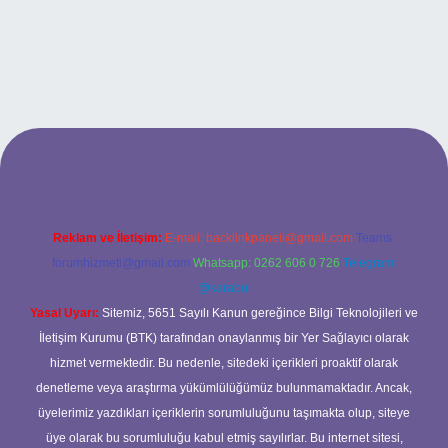
rand opera bet giriş
Reklam ve İletişim:
E-mail:
backlinkpaneli@gmail.com
Teams:
forumhizmeti@gmail.com
Whatsapp: 0262 606 0 726
Telegram:
@karabul
Yasal Uyarı:
Sitemiz, 5651 Sayılı Kanun gereğince Bilgi Teknolojileri ve
İletişim Kurumu (BTK) tarafından onaylanmış bir Yer Sağlayıcı olarak
hizmet vermektedir. Bu nedenle, sitedeki içerikleri proaktif olarak
denetleme veya araştırma yükümlülüğümüz bulunmamaktadır. Ancak,
üyelerimiz yazdıkları içeriklerin sorumluluğunu taşımakta olup, siteye
üye olarak bu sorumluluğu kabul etmiş sayılırlar. Bu internet sitesi,