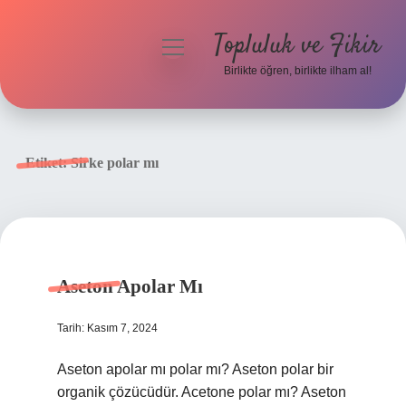
Topluluk ve Fikir
menüyü
aç
Birlikte öğren, birlikte ilham al!
Anasayfa
Gizlilik Politikası
Etiket:
Sirke polar mı
Yasal Uyarı
Hakkımızda
Aseton Apolar Mı
Tarih: Kasım 7, 2024
Aseton apolar mı polar mı? Aseton polar bir
organik çözücüdür. Acetone polar mı? Aseton