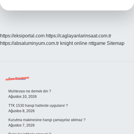
https://eksiportal.com
https://caglayanlarinsaat.com.tr
https://absaluminyum.com.tr
knight online
nttgame
Sitemap
Sidebar
Son Yazılar
Muhtevası ne demek din ?
Ağustos 10, 2026
TTK 1530 hangi hallerde uygulanır ?
Ağustos 8, 2026
Kurutma makinesine hangi çamaşırlar atılmaz ?
Ağustos 7, 2026