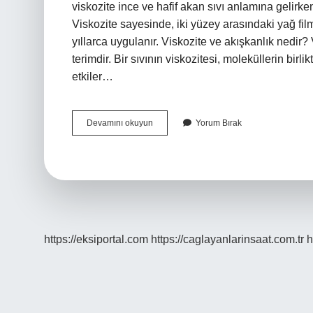
viskozite ince ve hafif akan sıvı anlamına gelirken
Viskozite sayesinde, iki yüzey arasındaki yağ fil
yıllarca uygulanır. Viskozite ve akışkanlık nedir? V
terimdir. Bir sıvının viskozitesi, moleküllerin birli
etkiler…
Viskoz
Devamını okuyun
Yorum Bırak
Akış
Ne
Demek
https://eksiportal.com
https://caglayanlarinsaat.com.tr
h