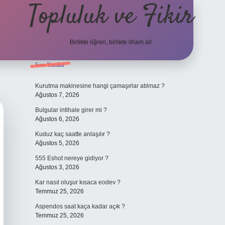
Topluluk ve Fikir
Birlikte öğren, birlikte ilham al!
Sidebar
Son Yazılar
grand oper
Kurutma makinesine hangi çamaşırlar atılmaz ?
Ağustos 7, 2026
Bulgular intihale girer mi ?
Ağustos 6, 2026
Kuduz kaç saatte anlaşılır ?
Ağustos 5, 2026
555 Eshot nereye gidiyor ?
Ağustos 3, 2026
Kar nasıl oluşur kısaca eodev ?
Temmuz 25, 2026
Aspendos saat kaça kadar açık ?
Temmuz 25, 2026