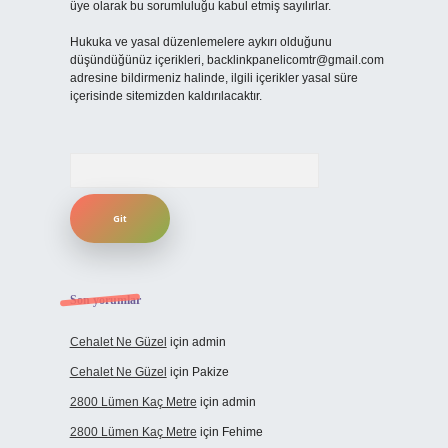
üye olarak bu sorumluluğu kabul etmiş sayılırlar.
Hukuka ve yasal düzenlemelere aykırı olduğunu
düşündüğünüz içerikleri,
backlinkpanelicomtr@gmail.com
adresine bildirmeniz halinde, ilgili içerikler yasal süre
içerisinde sitemizden kaldırılacaktır.
Arama
Son yorumlar
Cehalet Ne Güzel
için
admin
Cehalet Ne Güzel
için
Pakize
2800 Lümen Kaç Metre
için
admin
2800 Lümen Kaç Metre
için
Fehime