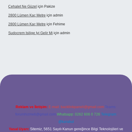
Cehalet Ne Güzel
için
Pakize
2800 Lümen Kaç Metre
için
admin
2800 Lümen Kaç Metre
için
Fehime
Sudocrem Isilige Iyi Gelir Mi
için
admin
rand opera bet giriş
Reklam ve İletişim:
E-mail:
backlinkpaneli@gmail.com
Teams:
forumhizmeti@gmail.com
Whatsapp: 0262 606 0 726
Telegram:
@karabul
Yasal Uyarı:
Sitemiz, 5651 Sayılı Kanun gereğince Bilgi Teknolojileri ve