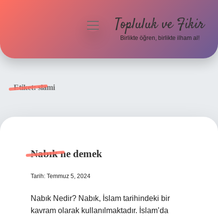
Topluluk ve Fikir
menüyü
aç
Birlikte öğren, birlikte ilham al!
Anasayfa
Gizlilik Politikası
Etiket:
slami
Yasal Uyarı
Hakkımızda
Nabık ne demek
Tarih: Temmuz 5, 2024
Nabık Nedir? Nabık, İslam tarihindeki bir
kavram olarak kullanılmaktadır. İslam’da