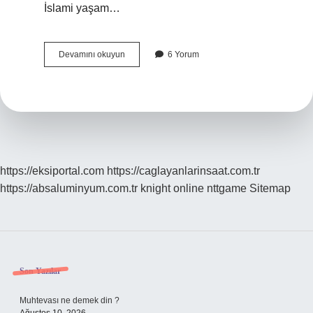
İslami yaşam…
Nabık
Devamını okuyun
6 Yorum
ne
demek
https://eksiportal.com
https://caglayanlarinsaat.com.tr
https://absaluminyum.com.tr
knight online
nttgame
Sitemap
Sidebar
Son Yazılar
Muhtevası ne demek din ?