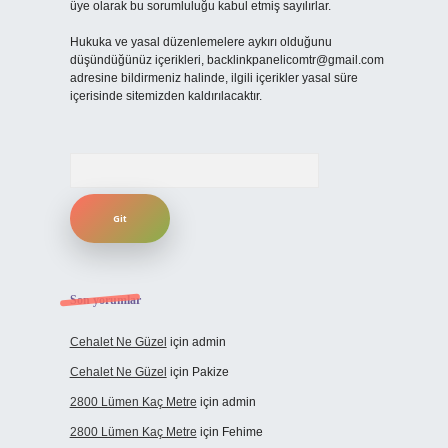
üye olarak bu sorumluluğu kabul etmiş sayılırlar.
Hukuka ve yasal düzenlemelere aykırı olduğunu
düşündüğünüz içerikleri,
backlinkpanelicomtr@gmail.com
adresine bildirmeniz halinde, ilgili içerikler yasal süre
içerisinde sitemizden kaldırılacaktır.
Arama
Son yorumlar
Cehalet Ne Güzel
için
admin
Cehalet Ne Güzel
için
Pakize
2800 Lümen Kaç Metre
için
admin
2800 Lümen Kaç Metre
için
Fehime