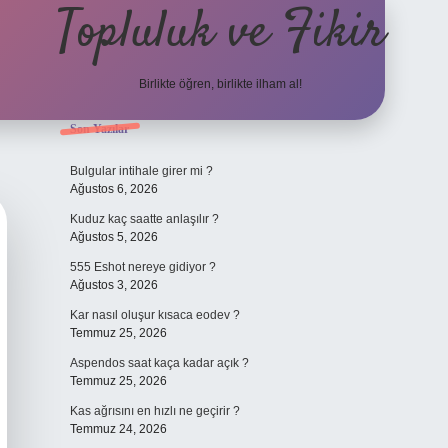
Topluluk ve Fikir
Birlikte öğren, birlikte ilham al!
Sidebar
Son Yazılar
grand oper
Bulgular intihale girer mi ?
Ağustos 6, 2026
Kuduz kaç saatte anlaşılır ?
Ağustos 5, 2026
555 Eshot nereye gidiyor ?
Ağustos 3, 2026
Kar nasıl oluşur kısaca eodev ?
Temmuz 25, 2026
Aspendos saat kaça kadar açık ?
Temmuz 25, 2026
Kas ağrısını en hızlı ne geçirir ?
Temmuz 24, 2026