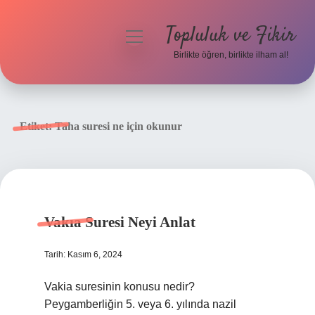
Topluluk ve Fikir
menüyü
aç
Birlikte öğren, birlikte ilham al!
Anasayfa
Gizlilik Politikası
Etiket:
Taha suresi ne için okunur
Yasal Uyarı
Hakkımızda
Vakıa Suresi Neyi Anlat
Tarih: Kasım 6, 2024
Vakia suresinin konusu nedir?
Peygamberliğin 5. veya 6. yılında nazil