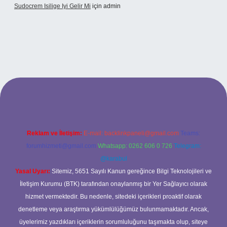
Sudocrem Isilige Iyi Gelir Mi
için
admin
and opera bet giriş
Reklam ve İletişim:
E-mail:
backlinkpaneli@gmail.com
Teams:
forumhizmeti@gmail.com
Whatsapp: 0262 606 0 726
Telegram:
@karabul
Yasal Uyarı:
Sitemiz, 5651 Sayılı Kanun gereğince Bilgi Teknolojileri ve
İletişim Kurumu (BTK) tarafından onaylanmış bir Yer Sağlayıcı olarak
hizmet vermektedir. Bu nedenle, sitedeki içerikleri proaktif olarak
denetleme veya araştırma yükümlülüğümüz bulunmamaktadır. Ancak,
üyelerimiz yazdıkları içeriklerin sorumluluğunu taşımakta olup, siteye