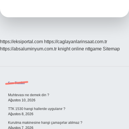
Neyi
Anlat
https://eksiportal.com
https://caglayanlarinsaat.com.tr
https://absaluminyum.com.tr
knight online
nttgame
Sitemap
Sidebar
Son Yazılar
Muhtevası ne demek din ?
Ağustos 10, 2026
TTK 1530 hangi hallerde uygulanır ?
Ağustos 8, 2026
Kurutma makinesine hangi çamaşırlar atılmaz ?
Ağustos 7, 2026