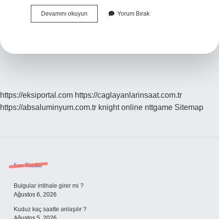
Tavan
Devamını okuyun
Yorum Bırak
Pervanesi
Serinletir
Mi
https://eksiportal.com
https://caglayanlarinsaat.com.tr
https://absaluminyum.com.tr
knight online
nttgame
Sitemap
Sidebar
Son Yazılar
Bulgular intihale girer mi ?
Ağustos 6, 2026
Kuduz kaç saatte anlaşılır ?
Ağustos 5, 2026