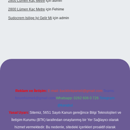
2800 Lümen Kaç Metre
için
admin
2800 Lümen Kaç Metre
için
Fehime
Sudocrem Isilige Iyi Gelir Mi
için
admin
grand opera bet giriş
Reklam ve İletişim:
E-mail:
backlinkpaneli@gmail.com
Teams:
forumhizmeti@gmail.com
Whatsapp: 0262 606 0 726
Telegram:
@karabul
Yasal Uyarı:
Sitemiz, 5651 Sayılı Kanun gereğince Bilgi Teknolojileri ve
İletişim Kurumu (BTK) tarafından onaylanmış bir Yer Sağlayıcı olarak
hizmet vermektedir. Bu nedenle, sitedeki içerikleri proaktif olarak