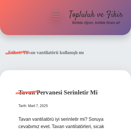
Topluluk ve Fikir
menüyü
aç
Birlikte öğren, birlikte ilham al!
Anasayfa
Gizlilik Politikası
Etiket:
Tavan vantilatörü kullanışlı mı
Yasal Uyarı
Hakkımızda
Tavan Pervanesi Serinletir Mi
Tarih: Mart 7, 2025
Tavan vantilatörü iyi serinletir mi? Soruya
cevabımız evet. Tavan vantilatörleri, sıcak