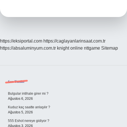
Çokgen
Midir
https://eksiportal.com
https://caglayanlarinsaat.com.tr
https://absaluminyum.com.tr
knight online
nttgame
Sitemap
Sidebar
Son Yazılar
Bulgular intihale girer mi ?
Ağustos 6, 2026
Kuduz kaç saatte anlaşılır ?
Ağustos 5, 2026
555 Eshot nereye gidiyor ?
Ağustos 3, 2026