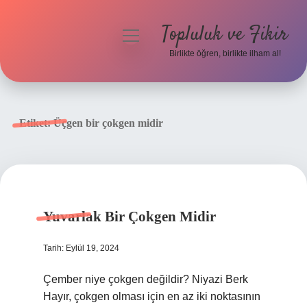
Topluluk ve Fikir
menüyü
aç
Birlikte öğren, birlikte ilham al!
Anasayfa
Gizlilik Politikası
Etiket:
Üçgen bir çokgen midir
Yasal Uyarı
Hakkımızda
Yuvarlak Bir Çokgen Midir
Tarih: Eylül 19, 2024
Çember niye çokgen değildir? Niyazi Berk
Hayır, çokgen olması için en az iki noktasının