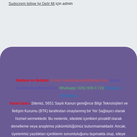
Sudocrem Isilige Iyi Gelir Mi
için
admin
 giriş
Reklam ve İletişim:
E-mail:
backlinkpaneli@gmail.com
Teams:
forumhizmeti@gmail.com
Whatsapp: 0262 606 0 726
Telegram:
@karabul
Yasal Uyarı:
Sitemiz, 5651 Sayılı Kanun gereğince Bilgi Teknolojileri ve
İletişim Kurumu (BTK) tarafından onaylanmış bir Yer Sağlayıcı olarak
hizmet vermektedir. Bu nedenle, sitedeki içerikleri proaktif olarak
denetleme veya araştırma yükümlülüğümüz bulunmamaktadır. Ancak,
üyelerimiz yazdıkları içeriklerin sorumluluğunu taşımakta olup, siteye