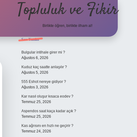
Topluluk ve Fikir
Birlikte öğren, birlikte ilham al!
Sidebar
Son Yazılar
grand oper
Bulgular intihale girer mi ?
Ağustos 6, 2026
Kuduz kaç saatte anlaşılır ?
Ağustos 5, 2026
555 Eshot nereye gidiyor ?
Ağustos 3, 2026
Kar nasıl oluşur kısaca eodev ?
Temmuz 25, 2026
Aspendos saat kaça kadar açık ?
Temmuz 25, 2026
Kas ağrısını en hızlı ne geçirir ?
Temmuz 24, 2026