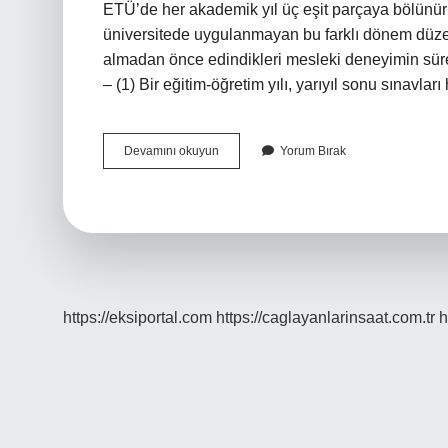
ETÜ’de her akademik yıl üç eşit parçaya bölünür:
üniversitede uygulanmayan bu farklı dönem düzen
almadan önce edindikleri mesleki deneyimin süre
– (1) Bir eğitim-öğretim yılı, yarıyıl sonu sınavları
Bir
Devamını okuyun
Yorum Bırak
Üni
Dönemi
Kaç
Ay
https://eksiportal.com
https://caglayanlarinsaat.com.tr
h