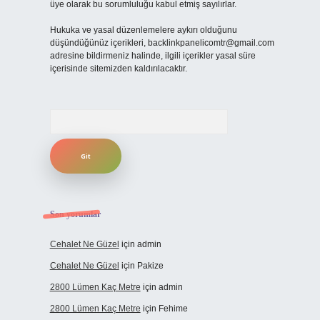
üye olarak bu sorumluluğu kabul etmiş sayılırlar.
Hukuka ve yasal düzenlemelere aykırı olduğunu
düşündüğünüz içerikleri,
backlinkpanelicomtr@gmail.com
adresine bildirmeniz halinde, ilgili içerikler yasal süre
içerisinde sitemizden kaldırılacaktır.
Arama
Son yorumlar
Cehalet Ne Güzel
için
admin
Cehalet Ne Güzel
için
Pakize
2800 Lümen Kaç Metre
için
admin
2800 Lümen Kaç Metre
için
Fehime