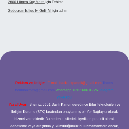
2800 Lümen Kaç Metre
için
Fehime
Sudocrem Isilige Iyi Gelir Mi
için
admin
and opera bet giriş
Reklam ve İletişim:
E-mail:
backlinkpaneli@gmail.com
Teams:
forumhizmeti@gmail.com
Whatsapp: 0262 606 0 726
Telegram:
@karabul
Yasal Uyarı:
Sitemiz, 5651 Sayılı Kanun gereğince Bilgi Teknolojileri ve
İletişim Kurumu (BTK) tarafından onaylanmış bir Yer Sağlayıcı olarak
hizmet vermektedir. Bu nedenle, sitedeki içerikleri proaktif olarak
denetleme veya araştırma yükümlülüğümüz bulunmamaktadır. Ancak,