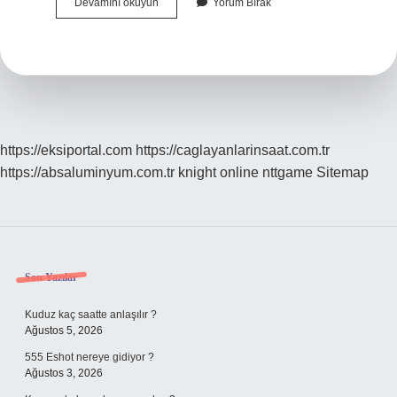
Viskoz
Devamını okuyun
Yorum Bırak
Akış
Ne
Demek
https://eksiportal.com
https://caglayanlarinsaat.com.tr
https://absaluminyum.com.tr
knight online
nttgame
Sitemap
Sidebar
Son Yazılar
Kuduz kaç saatte anlaşılır ?
Ağustos 5, 2026
555 Eshot nereye gidiyor ?
Ağustos 3, 2026