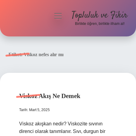
Topluluk ve Fikir
menüyü
aç
Birlikte öğren, birlikte ilham al!
Anasayfa
Gizlilik Politikası
Etiket:
Viskoz nefes alır mı
Yasal Uyarı
Hakkımızda
Viskoz Akış Ne Demek
Tarih: Mart 5, 2025
Viskoz akışkan nedir? Viskozite sıvının
direnci olarak tanımlanır. Sıvı, durgun bir