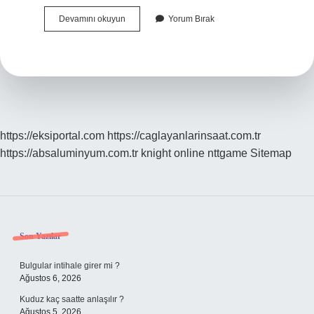
Viskoz
Devamını okuyun
Yorum Bırak
Akış
Ne
Demek
https://eksiportal.com
https://caglayanlarinsaat.com.tr
https://absaluminyum.com.tr
knight online
nttgame
Sitemap
Sidebar
Son Yazılar
Bulgular intihale girer mi ?
Ağustos 6, 2026
Kuduz kaç saatte anlaşılır ?
Ağustos 5, 2026