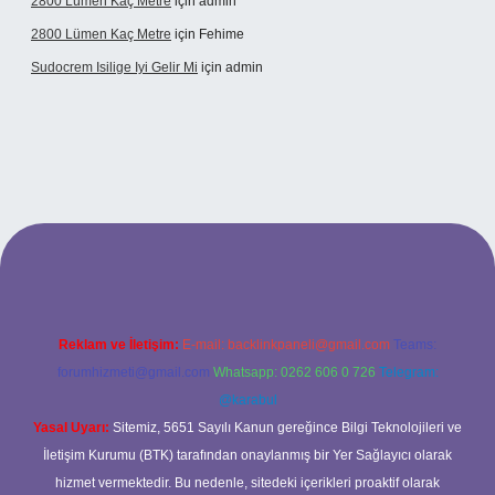
2800 Lümen Kaç Metre
için
admin
2800 Lümen Kaç Metre
için
Fehime
Sudocrem Isilige Iyi Gelir Mi
için
admin
ş
Reklam ve İletişim:
E-mail:
backlinkpaneli@gmail.com
Teams:
forumhizmeti@gmail.com
Whatsapp: 0262 606 0 726
Telegram:
@karabul
Yasal Uyarı:
Sitemiz, 5651 Sayılı Kanun gereğince Bilgi Teknolojileri ve
İletişim Kurumu (BTK) tarafından onaylanmış bir Yer Sağlayıcı olarak
hizmet vermektedir. Bu nedenle, sitedeki içerikleri proaktif olarak