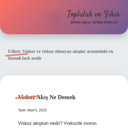
Topluluk ve Fikir
menüyü
aç
Birlikte öğren, birlikte ilham al!
Anasayfa
Gizlilik Politikası
Etiket:
Viskoz ve viskoz olmayan akışlar arasındaki en
önemli fark nedir
Yasal Uyarı
Hakkımızda
Viskoz Akış Ne Demek
Tarih: Mart 5, 2025
Viskoz akışkan nedir? Viskozite sıvının