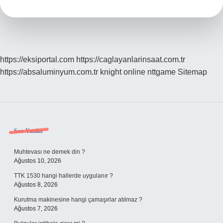
https://eksiportal.com
https://caglayanlarinsaat.com.tr
https://absaluminyum.com.tr
knight online
nttgame
Sitemap
Sidebar
Son Yazılar
Muhtevası ne demek din ?
Ağustos 10, 2026
TTK 1530 hangi hallerde uygulanır ?
Ağustos 8, 2026
Kurutma makinesine hangi çamaşırlar atılmaz ?
Ağustos 7, 2026