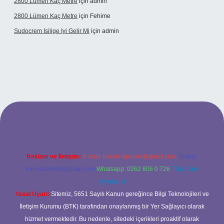
2800 Lümen Kaç Metre
için
admin
2800 Lümen Kaç Metre
için
Fehime
Sudocrem Isilige Iyi Gelir Mi
için
admin
iş
Reklam ve İletişim:
E-mail:
backlinkpaneli@gmail.com
Teams:
forumhizmeti@gmail.com
Whatsapp: 0262 606 0 726
Telegram:
@karabul
Yasal Uyarı:
Sitemiz, 5651 Sayılı Kanun gereğince Bilgi Teknolojileri ve
İletişim Kurumu (BTK) tarafından onaylanmış bir Yer Sağlayıcı olarak
hizmet vermektedir. Bu nedenle, sitedeki içerikleri proaktif olarak