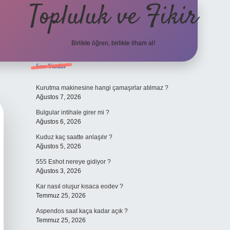
Topluluk ve Fikir
Birlikte öğren, birlikte ilham al!
Sidebar
Son Yazılar
grand oper
Kurutma makinesine hangi çamaşırlar atılmaz ?
Ağustos 7, 2026
Bulgular intihale girer mi ?
Ağustos 6, 2026
Kuduz kaç saatte anlaşılır ?
Ağustos 5, 2026
555 Eshot nereye gidiyor ?
Ağustos 3, 2026
Kar nasıl oluşur kısaca eodev ?
Temmuz 25, 2026
Aspendos saat kaça kadar açık ?
Temmuz 25, 2026