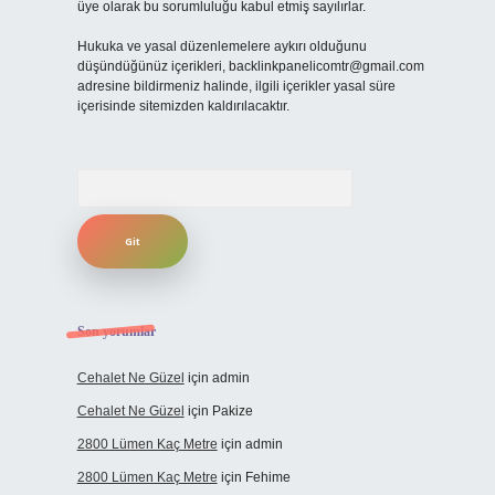
üye olarak bu sorumluluğu kabul etmiş sayılırlar.
Hukuka ve yasal düzenlemelere aykırı olduğunu
düşündüğünüz içerikleri,
backlinkpanelicomtr@gmail.com
adresine bildirmeniz halinde, ilgili içerikler yasal süre
içerisinde sitemizden kaldırılacaktır.
Arama
Son yorumlar
Cehalet Ne Güzel
için
admin
Cehalet Ne Güzel
için
Pakize
2800 Lümen Kaç Metre
için
admin
2800 Lümen Kaç Metre
için
Fehime