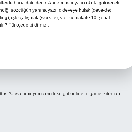
 dillerde buna datif denir. Annem beni yarın okula götürecek.
lendiği sözcüğün yanına yazılır: deveye kulak (deve-de),
ing), işte çalışmak (work-te), vb. Bu makale 10 Şubat
zılır? Türkçede bildirme…
ttps://absaluminyum.com.tr
knight online
nttgame
Sitemap