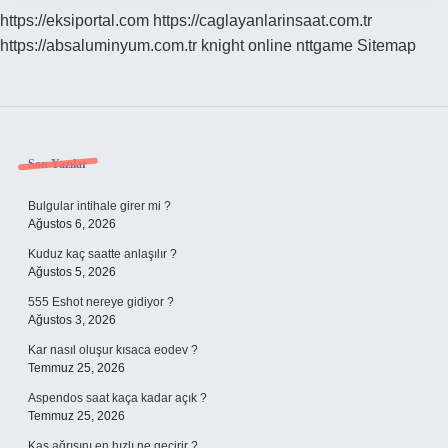
https://eksiportal.com
https://caglayanlarinsaat.com.tr
https://absaluminyum.com.tr
knight online
nttgame
Sitemap
Sidebar
Son Yazılar
Bulgular intihale girer mi ?
Ağustos 6, 2026
Kuduz kaç saatte anlaşılır ?
Ağustos 5, 2026
555 Eshot nereye gidiyor ?
Ağustos 3, 2026
Kar nasıl oluşur kısaca eodev ?
Temmuz 25, 2026
Aspendos saat kaça kadar açık ?
Temmuz 25, 2026
Kas ağrısını en hızlı ne geçirir ?