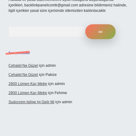
içerikleri,
backlinkpanelicomtr@gmail.com
adresine bildirmeniz halinde,
ilgili içerikler yasal süre içerisinde sitemizden kaldırılacaktır.
Arama
Son yorumlar
Cehalet Ne Güzel
için
admin
Cehalet Ne Güzel
için
Pakize
2800 Lümen Kaç Metre
için
admin
2800 Lümen Kaç Metre
için
Fehime
Sudocrem Isilige Iyi Gelir Mi
için
admin