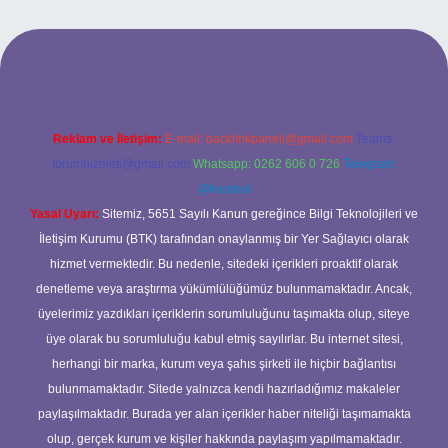
 bet giriş
Reklam ve İletişim:
E-mail:
backlinkpaneli@gmail.com
Teams:
forumhizmeti@gmail.com
Whatsapp: 0262 606 0 726
Telegram:
@karabul
Yasal Uyarı:
Sitemiz, 5651 Sayılı Kanun gereğince Bilgi Teknolojileri ve
İletişim Kurumu (BTK) tarafından onaylanmış bir Yer Sağlayıcı olarak
hizmet vermektedir. Bu nedenle, sitedeki içerikleri proaktif olarak
denetleme veya araştırma yükümlülüğümüz bulunmamaktadır. Ancak,
üyelerimiz yazdıkları içeriklerin sorumluluğunu taşımakta olup, siteye
üye olarak bu sorumluluğu kabul etmiş sayılırlar. Bu internet sitesi,
herhangi bir marka, kurum veya şahıs şirketi ile hiçbir bağlantısı
bulunmamaktadır. Sitede yalnızca kendi hazırladığımız makaleler
paylaşılmaktadır. Burada yer alan içerikler haber niteliği taşımamakta
olup, gerçek kurum ve kişiler hakkında paylaşım yapılmamaktadır.