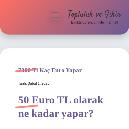
Topluluk ve Fikir
menüyü
aç
Birlikte öğren, birlikte ilham al!
Anasayfa
Gizlilik Politikası
Yasal Uyarı
7000 Tl Kaç Euro Yapar
Hakkımızda
Tarih: Şubat 1, 2025
50 Euro TL olarak
ne kadar yapar?