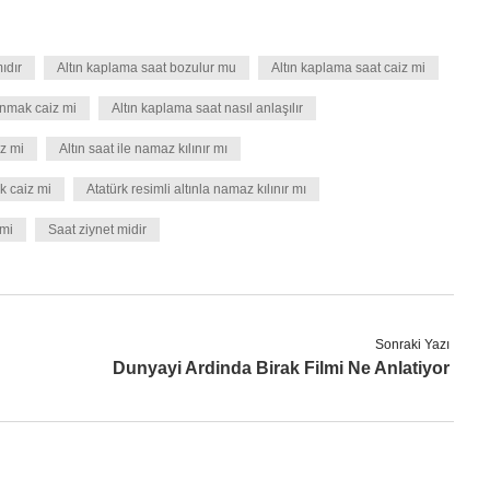
ıdır
Altın kaplama saat bozulur mu
Altın kaplama saat caiz mi
anmak caiz mi
Altın kaplama saat nasıl anlaşılır
iz mi
Altın saat ile namaz kılınır mı
k caiz mi
Atatürk resimli altınla namaz kılınır mı
 mi
Saat ziynet midir
Sonraki Yazı
Dunyayi Ardinda Birak Filmi Ne Anlatiyor