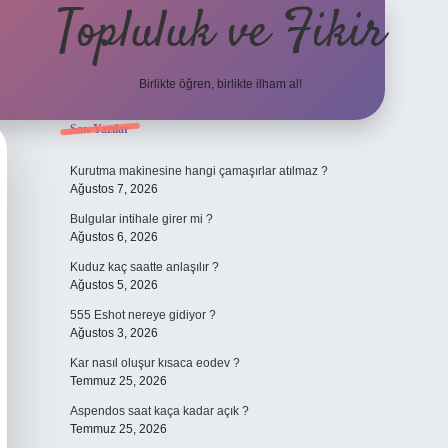
Topluluk ve Fikir
Birlikte öğren, birlikte ilham al!
Sidebar
Son Yazılar
grand opera bet gi
Kurutma makinesine hangi çamaşırlar atılmaz ?
Ağustos 7, 2026
Bulgular intihale girer mi ?
Ağustos 6, 2026
Kuduz kaç saatte anlaşılır ?
Ağustos 5, 2026
555 Eshot nereye gidiyor ?
Ağustos 3, 2026
Kar nasıl oluşur kısaca eodev ?
Temmuz 25, 2026
Aspendos saat kaça kadar açık ?
Temmuz 25, 2026