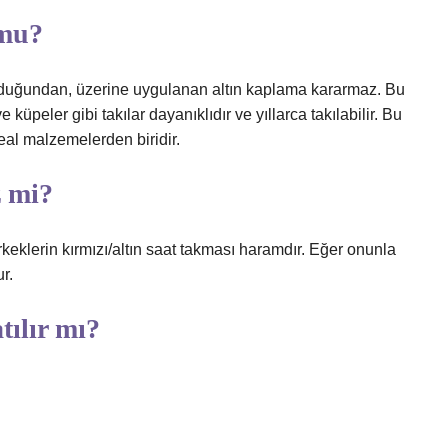
 mu?
lduğundan, üzerine uygulanan altın kaplama kararmaz. Bu
küpeler gibi takılar dayanıklıdır ve yıllarca takılabilir. Bu
deal malzemelerden biridir.
z mi?
erkeklerin kırmızı/altın saat takması haramdır. Eğer onunla
r.
tılır mı?