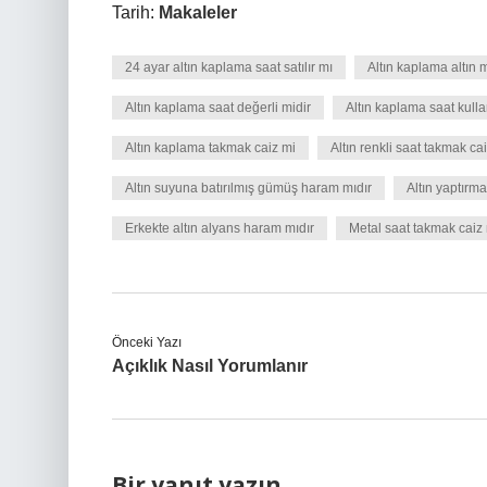
Tarih:
Makaleler
24 ayar altın kaplama saat satılır mı
Altın kaplama altın m
Altın kaplama saat değerli midir
Altın kaplama saat kull
Altın kaplama takmak caiz mi
Altın renkli saat takmak ca
Altın suyuna batırılmış gümüş haram mıdır
Altın yaptırma
Erkekte altın alyans haram mıdır
Metal saat takmak caiz
Önceki Yazı
Açıklık Nasıl Yorumlanır
Bir yanıt yazın