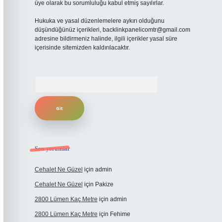
üye olarak bu sorumluluğu kabul etmiş sayılırlar.
Hukuka ve yasal düzenlemelere aykırı olduğunu
düşündüğünüz içerikleri,
backlinkpanelicomtr@gmail.com
adresine bildirmeniz halinde, ilgili içerikler yasal süre
içerisinde sitemizden kaldırılacaktır.
Arama
Son yorumlar
Cehalet Ne Güzel
için
admin
Cehalet Ne Güzel
için
Pakize
2800 Lümen Kaç Metre
için
admin
2800 Lümen Kaç Metre
için
Fehime