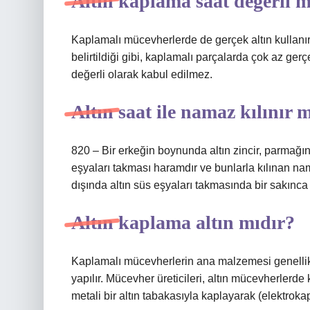
Altın kaplama saat değerli m
Kaplamalı mücevherlerde de gerçek altın kullanır;
belirtildiği gibi, kaplamalı parçalarda çok az ger
değerli olarak kabul edilmez.
Altın saat ile namaz kılınır 
820 – Bir erkeğin boynunda altın zincir, parmağın
eşyaları takması haramdır ve bunlarla kılınan na
dışında altın süs eşyaları takmasında bir sakınca 
Altın kaplama altın mıdır?
Kaplamalı mücevherlerin ana malzemesi genellikle
yapılır. Mücevher üreticileri, altın mücevherlerd
metali bir altın tabakasıyla kaplayarak (elektrok