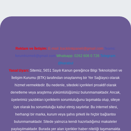
opera bet giriş
Reklam ve İletişim:
E-mail:
backlinkpaneli@gmail.com
Teams:
forumhizmeti@gmail.com
Whatsapp: 0262 606 0 726
Telegram:
@karabul
Yasal Uyarı:
Sitemiz, 5651 Sayılı Kanun gereğince Bilgi Teknolojileri ve
İletişim Kurumu (BTK) tarafından onaylanmış bir Yer Sağlayıcı olarak
hizmet vermektedir. Bu nedenle, sitedeki içerikleri proaktif olarak
denetleme veya araştırma yükümlülüğümüz bulunmamaktadır. Ancak,
üyelerimiz yazdıkları içeriklerin sorumluluğunu taşımakta olup, siteye
üye olarak bu sorumluluğu kabul etmiş sayılırlar. Bu internet sitesi,
herhangi bir marka, kurum veya şahıs şirketi ile hiçbir bağlantısı
bulunmamaktadır. Sitede yalnızca kendi hazırladığımız makaleler
paylaşılmaktadır. Burada yer alan içerikler haber niteliği taşımamakta