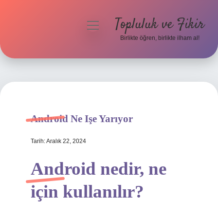
Topluluk ve Fikir
menüyü
aç
Birlikte öğren, birlikte ilham al!
Anasayfa
Gizlilik Politikası
Yasal Uyarı
Android Ne Işe Yarıyor
Hakkımızda
Tarih: Aralık 22, 2024
Android nedir, ne
için kullanılır?