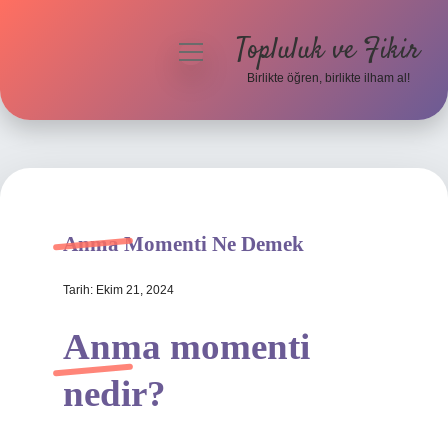
Topluluk ve Fikir
menüyü
aç
Birlikte öğren, birlikte ilham al!
Anasayfa
Gizlilik Politikası
Yasal Uyarı
Anma Momenti Ne Demek
Hakkımızda
Tarih: Ekim 21, 2024
Anma momenti
nedir?