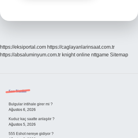
https://eksiportal.com
https://caglayanlarinsaat.com.tr
https://absaluminyum.com.tr
knight online
nttgame
Sitemap
Sidebar
Son Yazılar
Bulgular intihale girer mi ?
Ağustos 6, 2026
Kuduz kaç saatte anlaşılır ?
Ağustos 5, 2026
555 Eshot nereye gidiyor ?