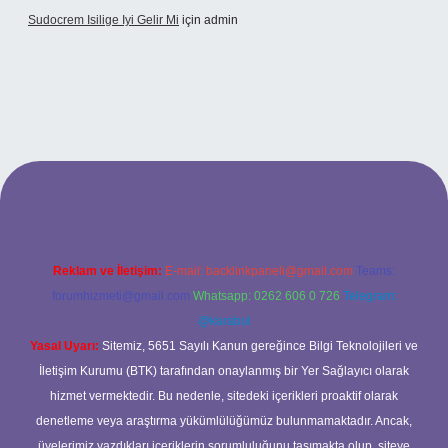
Sudocrem Isilige Iyi Gelir Mi
için
admin
opera bet giriş
Reklam ve İletişim:
E-mail:
backlinkpaneli@gmail.com
Teams:
forumhizmeti@gmail.com
Whatsapp: 0262 606 0 726
Telegram:
@karabul
Yasal Uyarı:
Sitemiz, 5651 Sayılı Kanun gereğince Bilgi Teknolojileri ve
İletişim Kurumu (BTK) tarafından onaylanmış bir Yer Sağlayıcı olarak
hizmet vermektedir. Bu nedenle, sitedeki içerikleri proaktif olarak
denetleme veya araştırma yükümlülüğümüz bulunmamaktadır. Ancak,
üyelerimiz yazdıkları içeriklerin sorumluluğunu taşımakta olup, siteye