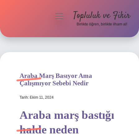
Topluluk ve Fikir
menüyü
aç
Birlikte öğren, birlikte ilham al!
Anasayfa
Gizlilik Politikası
Yasal Uyarı
Araba Marş Basıyor Ama
Hakkımızda
Çalışmıyor Sebebi Nedir
Tarih: Ekim 11, 2024
Araba marş bastığı
halde neden