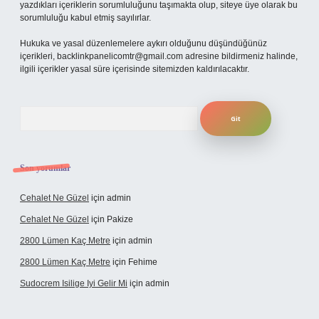
yazdıkları içeriklerin sorumluluğunu taşımakta olup, siteye üye olarak bu
sorumluluğu kabul etmiş sayılırlar.
Hukuka ve yasal düzenlemelere aykırı olduğunu düşündüğünüz
içerikleri,
backlinkpanelicomtr@gmail.com
adresine bildirmeniz halinde,
ilgili içerikler yasal süre içerisinde sitemizden kaldırılacaktır.
Arama
Son yorumlar
Cehalet Ne Güzel
için
admin
Cehalet Ne Güzel
için
Pakize
2800 Lümen Kaç Metre
için
admin
2800 Lümen Kaç Metre
için
Fehime
Sudocrem Isilige Iyi Gelir Mi
için
admin