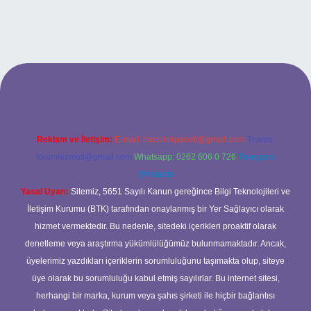
riş
Reklam ve İletişim:
E-mail:
backlinkpaneli@gmail.com
Teams:
forumhizmeti@gmail.com
Whatsapp: 0262 606 0 726
Telegram:
@karabul
Yasal Uyarı:
Sitemiz, 5651 Sayılı Kanun gereğince Bilgi Teknolojileri ve
İletişim Kurumu (BTK) tarafından onaylanmış bir Yer Sağlayıcı olarak
hizmet vermektedir. Bu nedenle, sitedeki içerikleri proaktif olarak
denetleme veya araştırma yükümlülüğümüz bulunmamaktadır. Ancak,
üyelerimiz yazdıkları içeriklerin sorumluluğunu taşımakta olup, siteye
üye olarak bu sorumluluğu kabul etmiş sayılırlar. Bu internet sitesi,
herhangi bir marka, kurum veya şahıs şirketi ile hiçbir bağlantısı