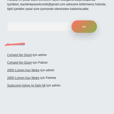
içerikleri,
backlinkpanelicomtr@gmail.com
adresine bildirmeniz halinde,
ilgili içerikler yasal süre içerisinde sitemizden kaldırılacaktır.
Arama
Son yorumlar
Cehalet Ne Güzel
için
admin
Cehalet Ne Güzel
için
Pakize
2800 Lümen Kaç Metre
için
admin
2800 Lümen Kaç Metre
için
Fehime
Sudocrem Isilige Iyi Gelir Mi
için
admin