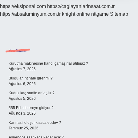
https://eksiportal.com
https://caglayanlarinsaat.com.tr
https://absaluminyum.com.tr
knight online
nttgame
Sitemap
Sidebar
Son Yazılar
Kurutma makinesine hangi çamaşırlar atılmaz ?
Ağustos 7, 2026
Bulgular intihale girer mi ?
Ağustos 6, 2026
Kuduz kaç saatte anlaşılır ?
Ağustos 5, 2026
555 Eshot nereye gidiyor ?
Ağustos 3, 2026
Kar nasıl oluşur kısaca eodev ?
Temmuz 25, 2026
Aspendos saat kaça kadar açık ?