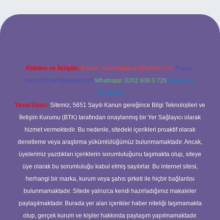
et giriş
Reklam ve İletişim:
E-mail:
backlinkpaneli@gmail.com
Teams:
forumhizmeti@gmail.com
Whatsapp: 0262 606 0 726
Telegram:
@karabul
Yasal Uyarı:
Sitemiz, 5651 Sayılı Kanun gereğince Bilgi Teknolojileri ve
İletişim Kurumu (BTK) tarafından onaylanmış bir Yer Sağlayıcı olarak
hizmet vermektedir. Bu nedenle, sitedeki içerikleri proaktif olarak
denetleme veya araştırma yükümlülüğümüz bulunmamaktadır. Ancak,
üyelerimiz yazdıkları içeriklerin sorumluluğunu taşımakta olup, siteye
üye olarak bu sorumluluğu kabul etmiş sayılırlar. Bu internet sitesi,
herhangi bir marka, kurum veya şahıs şirketi ile hiçbir bağlantısı
bulunmamaktadır. Sitede yalnızca kendi hazırladığımız makaleler
paylaşılmaktadır. Burada yer alan içerikler haber niteliği taşımamakta
olup, gerçek kurum ve kişiler hakkında paylaşım yapılmamaktadır.