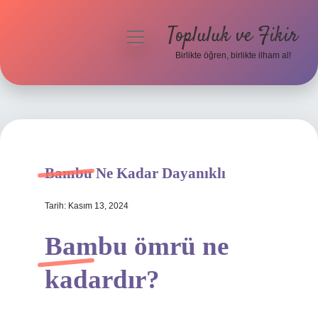
Topluluk ve Fikir
menüyü
aç
Birlikte öğren, birlikte ilham al!
Anasayfa
Gizlilik Politikası
Yasal Uyarı
Bambu Ne Kadar Dayanıklı
Hakkımızda
Tarih: Kasım 13, 2024
Bambu ömrü ne
kadardır?