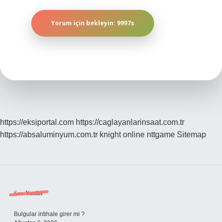
https://eksiportal.com
https://caglayanlarinsaat.com.tr
https://absaluminyum.com.tr
knight online
nttgame
Sitemap
Sidebar
Son Yazılar
Bulgular intihale girer mi ?