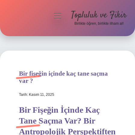
Topluluk ve Fikir
menüyü
aç
Birlikte öğren, birlikte ilham al!
Anasayfa
Gizlilik Politikası
Yasal Uyarı
Bir fişeğin içinde kaç tane saçma
Hakkımızda
var ?
Tarih: Kasım 11, 2025
Bir Fişeğin İçinde Kaç
Tane Saçma Var? Bir
Antropolojik Perspektiften