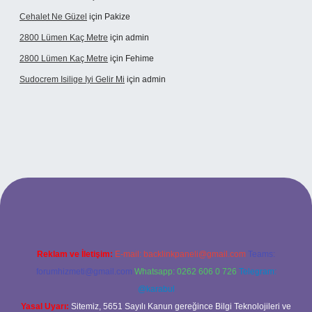
Cehalet Ne Güzel
için
Pakize
2800 Lümen Kaç Metre
için
admin
2800 Lümen Kaç Metre
için
Fehime
Sudocrem Isilige Iyi Gelir Mi
için
admin
era bet giriş
Reklam ve İletişim:
E-mail:
backlinkpaneli@gmail.com
Teams:
forumhizmeti@gmail.com
Whatsapp: 0262 606 0 726
Telegram:
@karabul
Yasal Uyarı:
Sitemiz, 5651 Sayılı Kanun gereğince Bilgi Teknolojileri ve