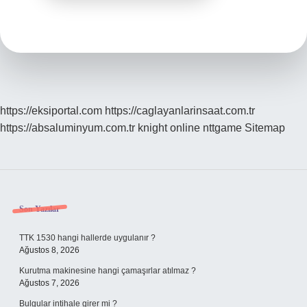
https://eksiportal.com
https://caglayanlarinsaat.com.tr
https://absaluminyum.com.tr
knight online
nttgame
Sitemap
Sidebar
Son Yazılar
TTK 1530 hangi hallerde uygulanır ?
Ağustos 8, 2026
Kurutma makinesine hangi çamaşırlar atılmaz ?
Ağustos 7, 2026
Bulgular intihale girer mi ?