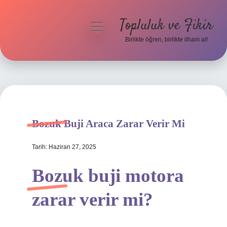
Topluluk ve Fikir
menüyü
aç
Birlikte öğren, birlikte ilham al!
Anasayfa
Gizlilik Politikası
Yasal Uyarı
Bozuk Buji Araca Zarar Verir Mi
Hakkımızda
Tarih: Haziran 27, 2025
Bozuk buji motora
zarar verir mi?