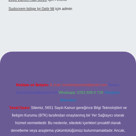
Sudocrem Isilige Iyi Gelir Mi
için
admin
 giriş
Reklam ve İletişim:
E-mail:
backlinkpaneli@gmail.com
Teams:
forumhizmeti@gmail.com
Whatsapp: 0262 606 0 726
Telegram:
@karabul
Yasal Uyarı:
Sitemiz, 5651 Sayılı Kanun gereğince Bilgi Teknolojileri ve
İletişim Kurumu (BTK) tarafından onaylanmış bir Yer Sağlayıcı olarak
hizmet vermektedir. Bu nedenle, sitedeki içerikleri proaktif olarak
denetleme veya araştırma yükümlülüğümüz bulunmamaktadır. Ancak,