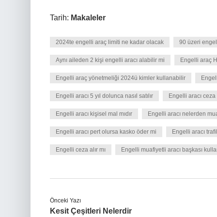
Tarih:
Makaleler
2024te engelli araç limiti ne kadar olacak
90 üzeri engell
Aynı aileden 2 kişi engelli aracı alabilir mi
Engelli araç 
Engelli araç yönetmeliği 2024ü kimler kullanabilir
Engell
Engelli aracı 5 yıl dolunca nasıl satılır
Engelli aracı ceza
Engelli aracı kişisel mal mıdır
Engelli aracı nelerden mu
Engelli aracı pert olursa kasko öder mi
Engelli aracı tra
Engelli ceza alır mı
Engelli muafiyetli aracı başkası kull
Önceki Yazı
Kesit Çeşitleri Nelerdir