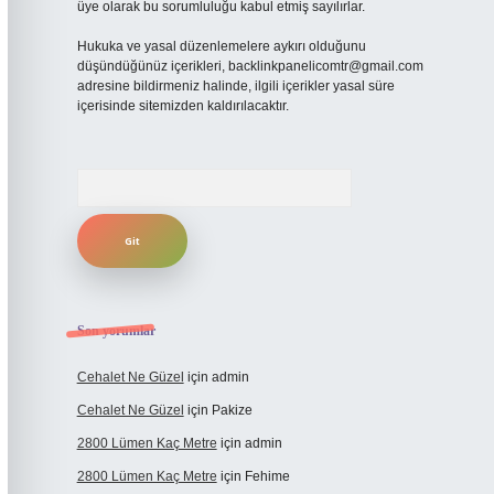
üye olarak bu sorumluluğu kabul etmiş sayılırlar.
Hukuka ve yasal düzenlemelere aykırı olduğunu
düşündüğünüz içerikleri,
backlinkpanelicomtr@gmail.com
adresine bildirmeniz halinde, ilgili içerikler yasal süre
içerisinde sitemizden kaldırılacaktır.
Arama
Son yorumlar
Cehalet Ne Güzel
için
admin
Cehalet Ne Güzel
için
Pakize
2800 Lümen Kaç Metre
için
admin
2800 Lümen Kaç Metre
için
Fehime