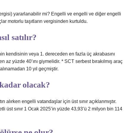
rgisi) yararlanabilir mi? Engelli ve engelli ve diğer engelli
çlar motorlu taşıtların vergisinden kurtuldu.
sıl satılır?
nin kendisinin veya 1. dereceden en fazla üç akrabasını
n en az yüzde 40’ını giymelidir. * SCT serbest bırakılmış araç
 alınamadan 10 yıl geçmiştir.
e kadar olacak?
 alırken engelli vatandaşlar için üst sınır açıklanmıştır.
i üst sınır 1 Ocak 2025’in yüzde 43,93’ü 2 milyon bin 114
 ölürse ne olur?