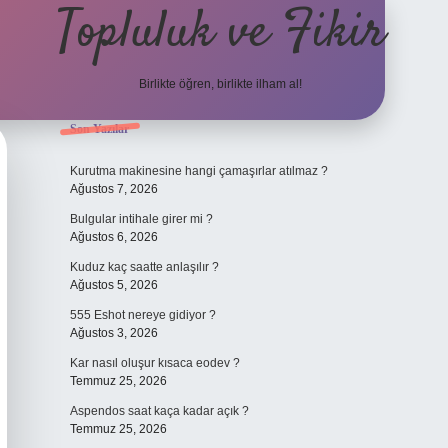
Topluluk ve Fikir
Birlikte öğren, birlikte ilham al!
Sidebar
Son Yazılar
grand opera bet gi
Kurutma makinesine hangi çamaşırlar atılmaz ?
Ağustos 7, 2026
Bulgular intihale girer mi ?
Ağustos 6, 2026
Kuduz kaç saatte anlaşılır ?
Ağustos 5, 2026
555 Eshot nereye gidiyor ?
Ağustos 3, 2026
Kar nasıl oluşur kısaca eodev ?
Temmuz 25, 2026
Aspendos saat kaça kadar açık ?
Temmuz 25, 2026