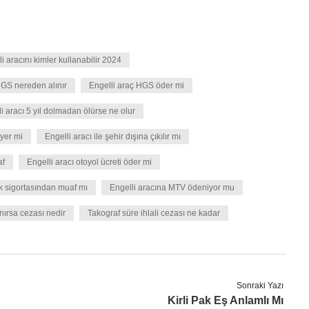
i aracını kimler kullanabilir 2024
HGS nereden alınır
Engelli araç HGS öder mi
i aracı 5 yıl dolmadan ölürse ne olur
 yer mi
Engelli aracı ile şehir dışına çıkılır mı
af
Engelli aracı otoyol ücreti öder mi
fik sigortasından muaf mı
Engelli aracına MTV ödeniyor mu
anırsa cezası nedir
Takograf süre ihlali cezası ne kadar
Sonraki Yazı
Kirli Pak Eş Anlamlı Mı