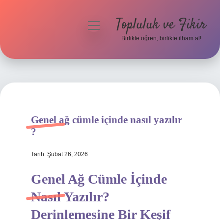
Topluluk ve Fikir
menüyü
aç
Birlikte öğren, birlikte ilham al!
Anasayfa
Gizlilik Politikası
Yasal Uyarı
Genel ağ cümle içinde nasıl yazılır
Hakkımızda
?
Tarih: Şubat 26, 2026
Genel Ağ Cümle İçinde
Nasıl Yazılır?
Derinlemesine Bir Keşif