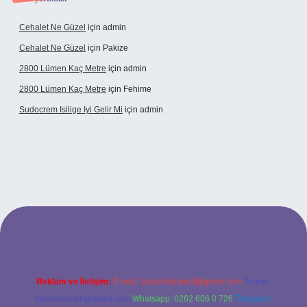
Cehalet Ne Güzel
için
admin
Cehalet Ne Güzel
için
Pakize
2800 Lümen Kaç Metre
için
admin
2800 Lümen Kaç Metre
için
Fehime
Sudocrem Isilige Iyi Gelir Mi
için
admin
giriş
Reklam ve İletişim:
E-mail:
backlinkpaneli@gmail.com
Teams:
forumhizmeti@gmail.com
Whatsapp: 0262 606 0 726
Telegram: